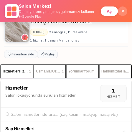
Salon Merkezi
Anasayfa
/
Bursa
/
Güneş Güzellik Merkezi
İstanbul
Giriş
Üye Ol
Aç
Daha iyi deneyim için uygulamamızı kullanın
Google Play
Güneş Güzellik Merkezi
Unisex
0.00
Osmangazi, Bursa
Kapalı
(0)
·
·
1 hizmet
1 uzman
Manuel onay
·
·
Favorilere ekle
Paylaş
Hizmetler
Hizmetler
Uzmanlar
Uzmanlar
Yorumlar
Yorum
Hakkımızda
Hakkı
1
1
Hizmetler
1
Salon lokasyonunda sunulan hizmetler
HIZMET
Saç Hizmetleri