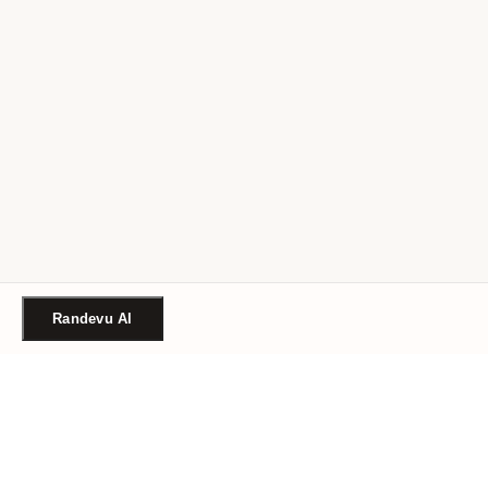
Randevu Al
Türkiye'nin güvenilir güzellik randevu platformu. Binlerce
salon, tek tıkla randevu.