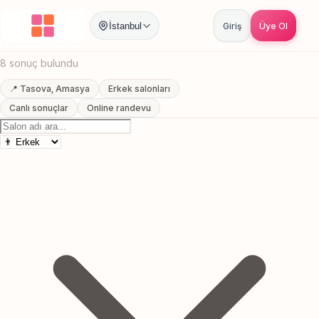
Anasayfa
/
Amasya
/
Tasova
/
Erkek Berberi
İstanbul
Giriş
Üye Ol
Tasova, Amasya Erkek Berberi
8 sonuç bulundu
📍 Tasova, Amasya
Erkek salonları
Canlı sonuçlar
Online randevu