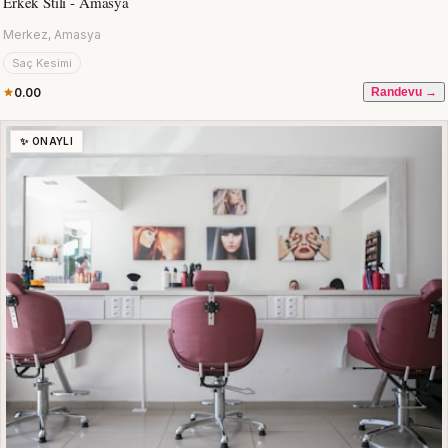
Erkek Stili - Amasya
Merkez, Amasya
Saç Kesimi
0.00
Randevu →
✨ ONAYLI