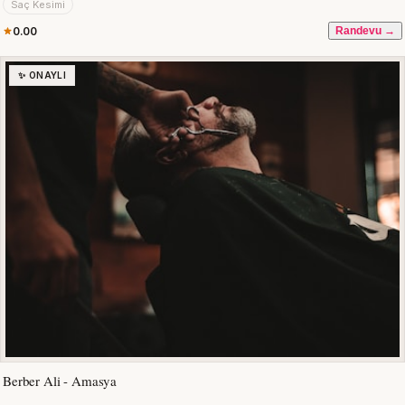
Saç Kesimi
0.00
Randevu →
✨ ONAYLI
Berber Ali - Amasya