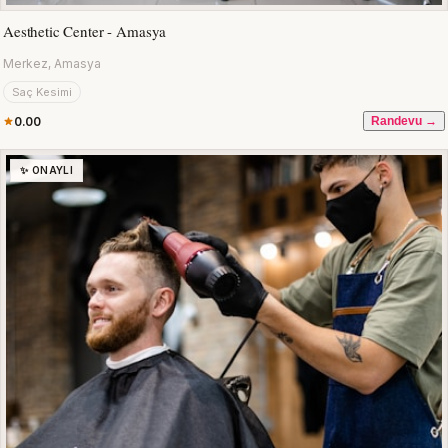
Aesthetic Center - Amasya
Merkez, Amasya
Saç Kesimi
0.00
Randevu →
✨ ONAYLI