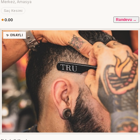
Merkez, Amasya
Saç Kesimi
0.00
Randevu →
✨ ONAYLI