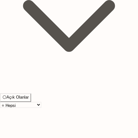
⚪
Açık Olanlar