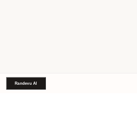
Randevu Al
Türkiye'nin güvenilir güzellik randevu platformu. Binlerce
salon, tek tıkla randevu.