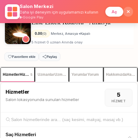
Salon Merkezi
Anasayfa
/
Amasya
/
Elite Erkek Kuaförü - Amasya
İstanbul
Giriş
Üye Ol
Aç
Daha iyi deneyim için uygulamamızı kullanın
Google Play
Elite Erkek Kuaförü - Amasya
Erkek
0.00
Merkez, Amasya
Kapalı
(0)
·
·
5 hizmet
0 uzman
Anında onay
·
·
Favorilere ekle
Paylaş
Hizmetler
Hizmetler
Uzmanlar
Uzmanlar
Yorumlar
Yorum
Hakkımızda
Hakkı
5
Hizmetler
5
Salon lokasyonunda sunulan hizmetler
HIZMET
Saç Hizmetleri