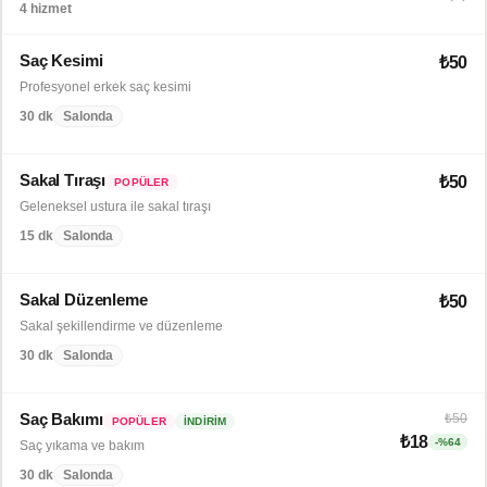
4 hizmet
Saç Kesimi
₺50
Profesyonel erkek saç kesimi
30 dk
Salonda
Sakal Tıraşı
₺50
POPÜLER
Geleneksel ustura ile sakal tıraşı
15 dk
Salonda
Sakal Düzenleme
₺50
Sakal şekillendirme ve düzenleme
30 dk
Salonda
Saç Bakımı
₺50
POPÜLER
İNDIRIM
₺18
-%64
Saç yıkama ve bakım
30 dk
Salonda