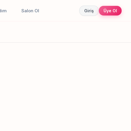
dım
Salon Ol
Giriş
Üye Ol
Canlı sonuçlar
Online randevu