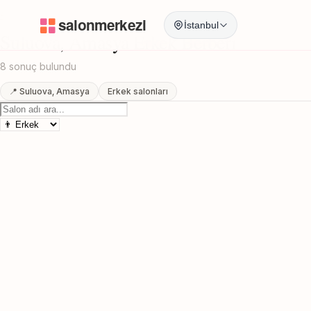
Anasayfa
/
Amasya
/
Suluova
/
Erkek Berberi
İstanbul
Suluova, Amasya Erkek Berberi
8 sonuç bulundu
📍 Suluova, Amasya
Erkek salonları