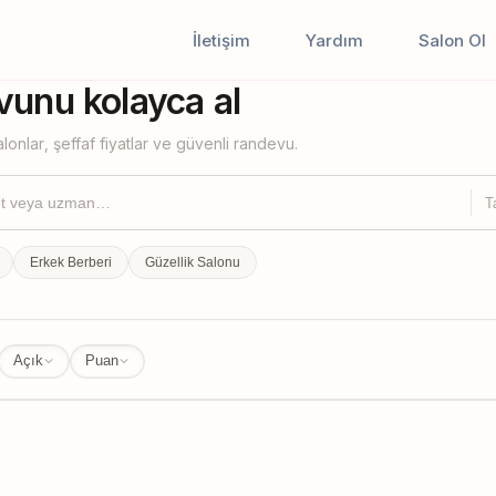
İletişim
Yardım
Salon Ol
iştir
unu kolayca al
lonlar, şeffaf fiyatlar ve güvenli randevu.
T
Erkek Berberi
Güzellik Salonu
Açık
Puan