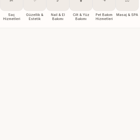
✂️
✨
💅
🧴
🐾
💆‍♀️
Saç
Güzellik &
Nail & El
Cilt & Yüz
Pet Bakım
Masaj & SPA
Hizmetleri
Estetik
Bakımı
Bakımı
Hizmetleri