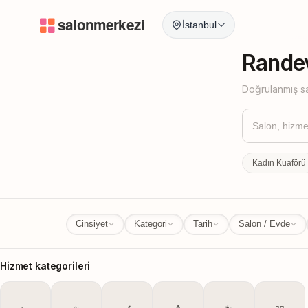
İstanbul
İstanbul
İl Değ
Randev
Doğrulanmış sa
Kadın Kuaförü
Cinsiyet
Kategori
Tarih
Salon / Evde
Hizmet kategorileri