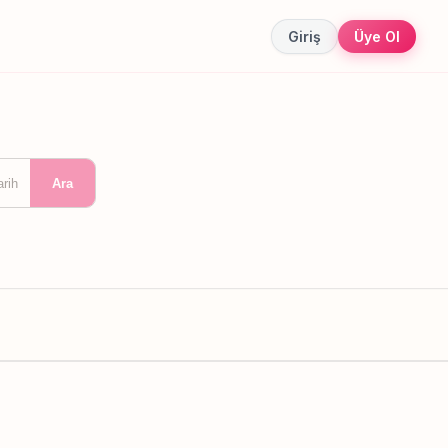
Giriş
Üye Ol
arih
Ara