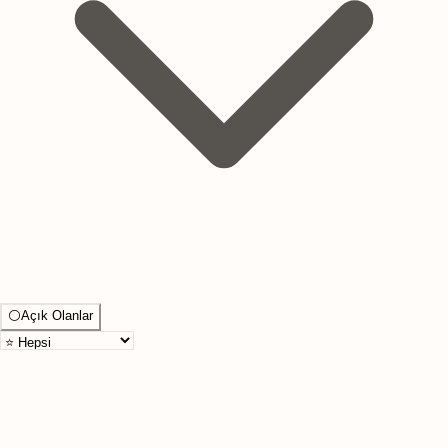
⚪
Açık Olanlar