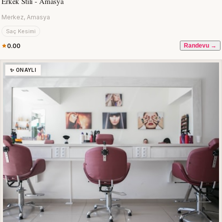
Erkek Stili - Amasya
Merkez, Amasya
Saç Kesimi
0.00
Randevu →
✨ ONAYLI