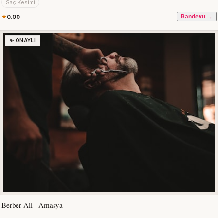
Saç Kesimi
0.00
Randevu →
✨ ONAYLI
Berber Ali - Amasya