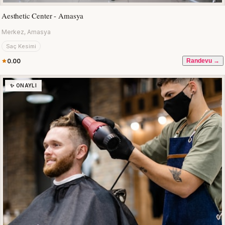
Aesthetic Center - Amasya
Merkez, Amasya
Saç Kesimi
0.00
Randevu →
✨ ONAYLI