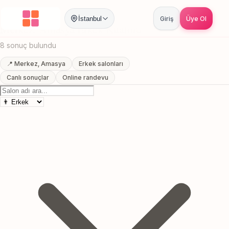
Anasayfa
/
Amasya
/
Merkez
/
Erkek Kuaförü
İstanbul
Giriş
Üye Ol
Merkez, Amasya Erkek Kuaförü
8 sonuç bulundu
📍 Merkez, Amasya
Erkek salonları
Canlı sonuçlar
Online randevu