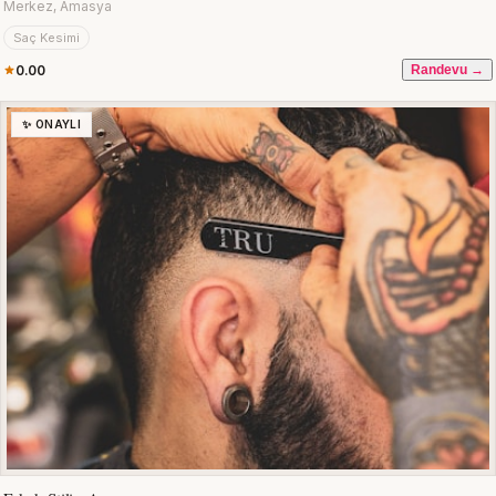
Merkez, Amasya
Saç Kesimi
0.00
Randevu →
✨ ONAYLI