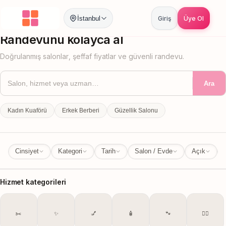
İstanbul
Giriş
Üye Ol
İstanbul
İl Değiştir
Randevunu kolayca al
Doğrulanmış salonlar, şeffaf fiyatlar ve güvenli randevu.
Ara
Kadın Kuaförü
Erkek Berberi
Güzellik Salonu
Cinsiyet
Kategori
Tarih
Salon / Evde
Açık
Hizmet kategorileri
✂️
✨
💅
🧴
🐾
💆‍♀️