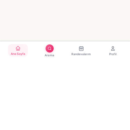
Ana Sayfa
Randevularım
Profil
Arama
Türkiye'nin güvenilir güzellik randevu platformu. Binlerce
salon, tek tıkla randevu.