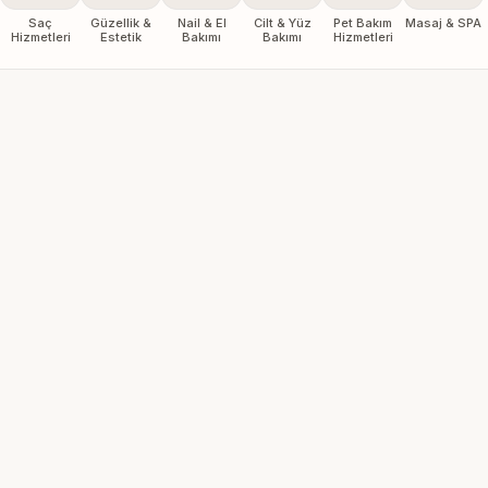
Saç
Güzellik &
Nail & El
Cilt & Yüz
Pet Bakım
Masaj & SPA
Hizmetleri
Estetik
Bakımı
Bakımı
Hizmetleri