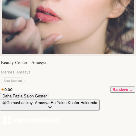
Beauty Center - Amasya
Merkez, Amasya
Saç Kesimi
0.00
Randevu →
Daha Fazla Salon Göster
📖
Gumushacikoy, Amasya En Yakin Kuafor Hakkında