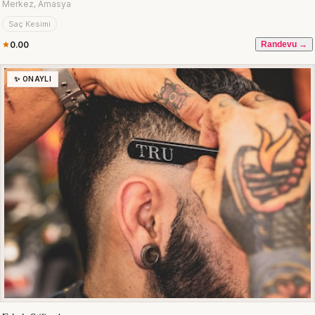
Merkez, Amasya
Saç Kesimi
0.00
Randevu →
✨ ONAYLI