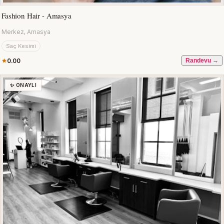
Fashion Hair - Amasya
Merkez, Amasya
Saç Kesimi
0.00
Randevu →
✨ ONAYLI