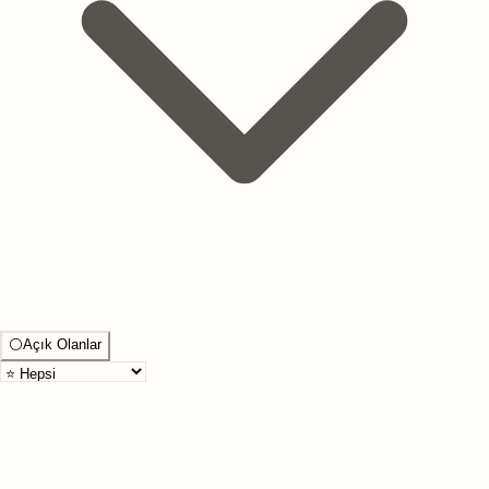
⚪
Açık Olanlar