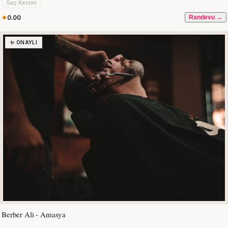
Saç Kesimi
0.00
Randevu →
✨ ONAYLI
Berber Ali - Amasya