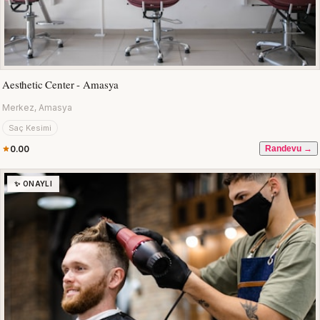
Aesthetic Center - Amasya
Merkez, Amasya
Saç Kesimi
0.00
Randevu →
✨ ONAYLI