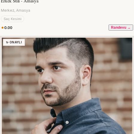
Erkek Stili - Amasya
Merkez, Amasya
Saç Kesimi
0.00
Randevu →
✨ ONAYLI