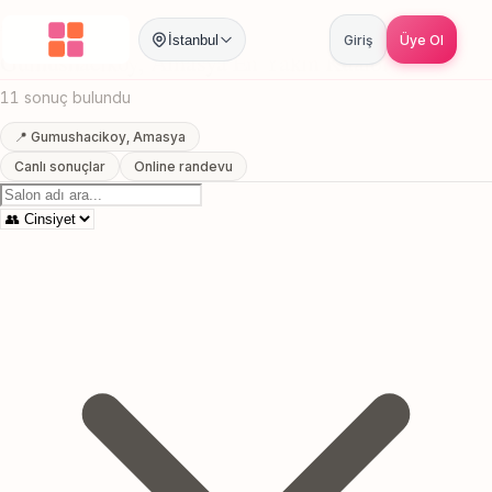
Anasayfa
/
Amasya
/
Gumushacikoy
/
En Yakin Kuafor
İstanbul
Giriş
Üye Ol
Gumushacikoy, Amasya En Yakin Kuafor
11 sonuç bulundu
📍 Gumushacikoy, Amasya
Canlı sonuçlar
Online randevu