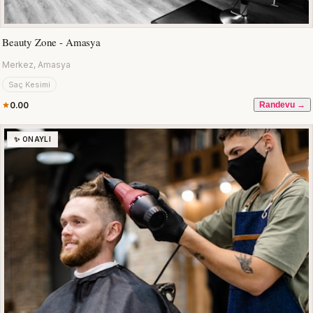
Beauty Zone - Amasya
Merkez, Amasya
Saç Kesimi
0.00
Randevu →
✨ ONAYLI