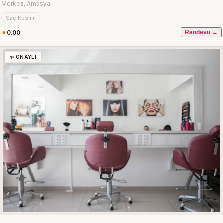
Merkez, Amasya
Saç Kesimi
0.00
Randevu →
✨ ONAYLI