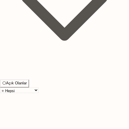
⚪
Açık Olanlar