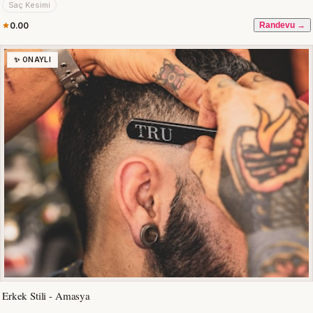
Saç Kesimi
0.00
Randevu →
✨ ONAYLI
Erkek Stili - Amasya