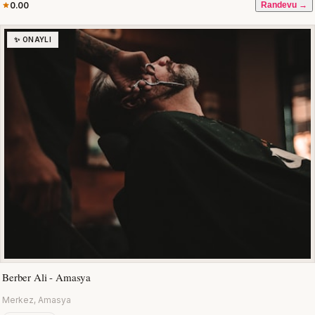
0.00
Randevu →
✨ ONAYLI
Berber Ali - Amasya
Merkez, Amasya