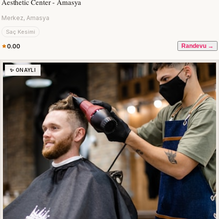
Aesthetic Center - Amasya
Merkez, Amasya
Saç Kesimi
0.00
Randevu →
✨ ONAYLI