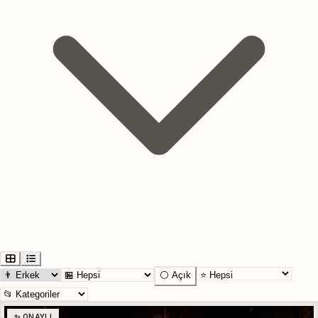
⚪ Açık
✨ ONAYLI