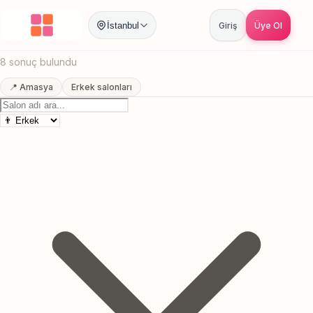
Anasayfa
/
Amasya
/
Erkek Berberi
İstanbul
Giriş
Üye Ol
Amasya Erkek Berberi
Canlı sonuçlar
Online randevu
8 sonuç bulundu
📍 Amasya
Erkek salonları