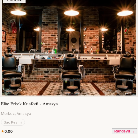
Elite Erkek Kuaförü - Amasya
Merkez, Amasya
Saç Kesimi
0.00
Randevu →