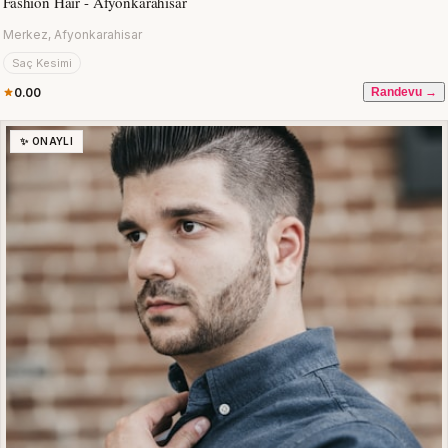
Fashion Hair - Afyonkarahisar
Merkez, Afyonkarahisar
Saç Kesimi
0.00
Randevu →
✨ ONAYLI