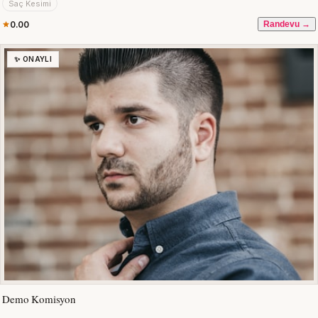
Saç Kesimi
0.00
Randevu →
✨ ONAYLI
Demo Komisyon