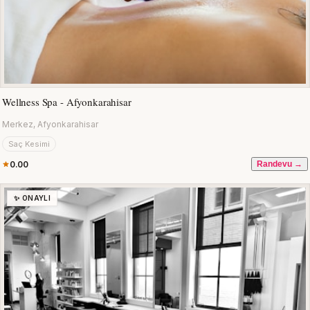
Wellness Spa - Afyonkarahisar
Merkez, Afyonkarahisar
Saç Kesimi
0.00
Randevu →
✨ ONAYLI