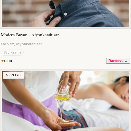
Modern Bayan - Afyonkarahisar
Merkez, Afyonkarahisar
Saç Kesimi
0.00
Randevu →
✨ ONAYLI