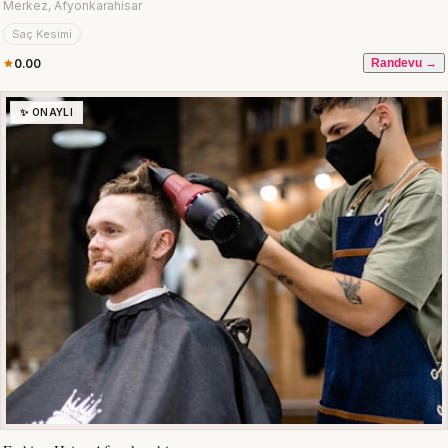
Merkez, Afyonkarahisar
Saç Kesimi
0.00
Randevu →
✨ ONAYLI