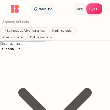
Anasayfa
/
Afyonkarahisar
/
Sultandagi
/
Ipek Kirpik
İstanbul
Giriş
Üye Ol
Sultandagi, Afyonkarahisar Ipek Kirpik
13 sonuç bulundu
📍 Sultandagi, Afyonkarahisar
Kadın salonları
Canlı sonuçlar
Online randevu