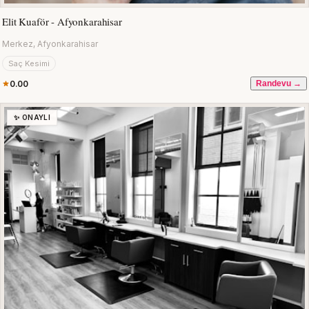
Elit Kuaför - Afyonkarahisar
Merkez, Afyonkarahisar
Saç Kesimi
0.00
Randevu →
✨ ONAYLI