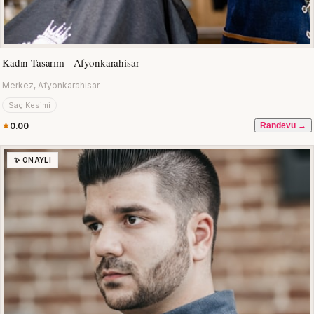
Kadın Tasarım - Afyonkarahisar
Merkez, Afyonkarahisar
Saç Kesimi
0.00
Randevu →
✨ ONAYLI