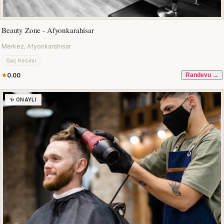
Beauty Zone - Afyonkarahisar
Merkez, Afyonkarahisar
Saç Kesimi
0.00
Randevu →
✨ ONAYLI