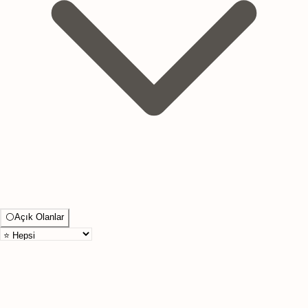
⚪
Açık Olanlar