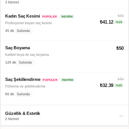
3 hizmet
Kadın Saç Kesimi
₺50
POPÜLER
İNDIRIM
₺41.12
-%18
Profesyonel bayan saç kesimi
45 dk
Salonda
Saç Boyama
₺50
Kaliteli boya ile saç boyama
120 dk
Salonda
Saç Şekillendirme
₺50
POPÜLER
İNDIRIM
₺32.39
-%35
Föhleme ve şekillendirme
60 dk
Salonda
Güzellik & Estetik
2 hizmet