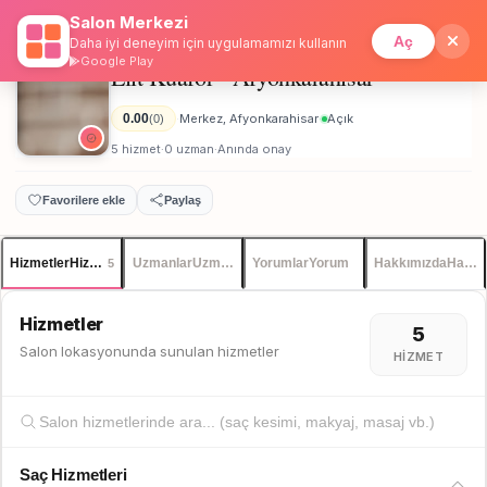
Salon Merkezi
Anasayfa
/
Afyonkarahisar
/
Elit Kuaför - Afyonkarahisar
İstanbul
Giriş
Üye Ol
Aç
Daha iyi deneyim için uygulamamızı kullanın
Google Play
Elit Kuaför - Afyonkarahisar
Kadın
0.00
Merkez, Afyonkarahisar
Açık
(0)
·
·
5 hizmet
0 uzman
Anında onay
·
·
Favorilere ekle
Paylaş
Hizmetler
Hizmetler
Uzmanlar
Uzmanlar
Yorumlar
Yorum
Hakkımızda
Hakkı
5
Hizmetler
5
Salon lokasyonunda sunulan hizmetler
HIZMET
Saç Hizmetleri