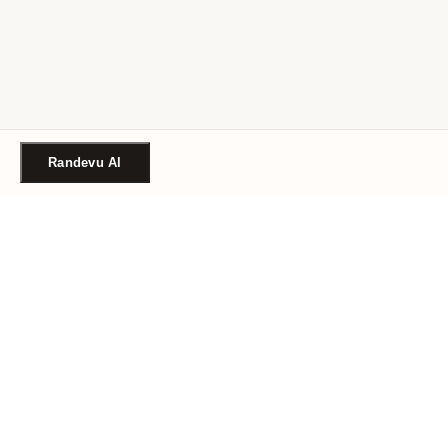
Randevu Al
Türkiye'nin güvenilir güzellik randevu platformu. Binlerce
salon, tek tıkla randevu.