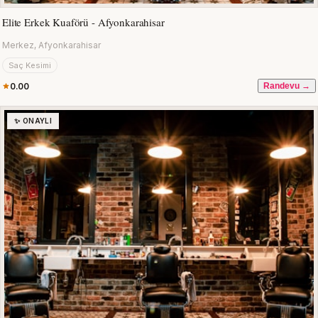
Elite Erkek Kuaförü - Afyonkarahisar
Merkez, Afyonkarahisar
Saç Kesimi
0.00
Randevu →
✨ ONAYLI