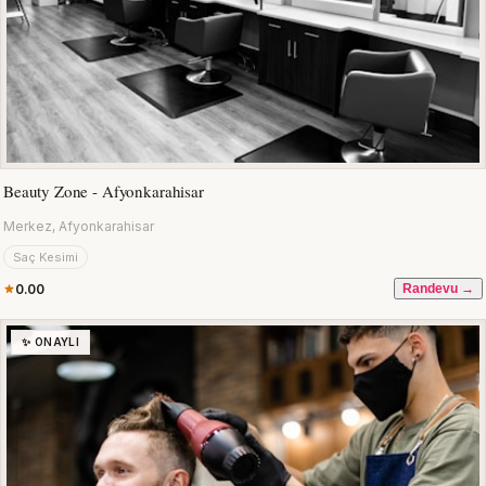
Beauty Zone - Afyonkarahisar
Merkez, Afyonkarahisar
Saç Kesimi
0.00
Randevu →
✨ ONAYLI