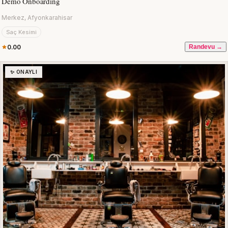
Demo Onboarding
Merkez, Afyonkarahisar
Saç Kesimi
0.00
Randevu →
✨ ONAYLI