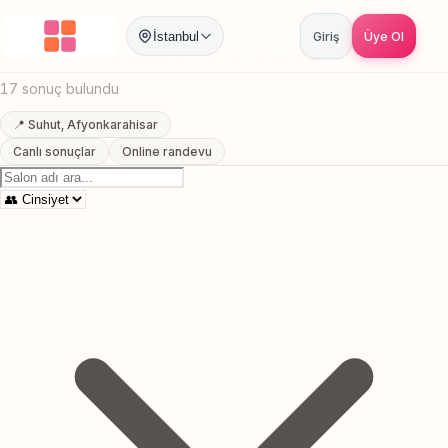
Anasayfa
/
Afyonkarahisar
/
Suhut
/
Pazar Acik Kuafor
İstanbul
Giriş
Üye Ol
Suhut, Afyonkarahisar Pazar Acik Kuafor
17 sonuç bulundu
📍 Suhut, Afyonkarahisar
Canlı sonuçlar
Online randevu