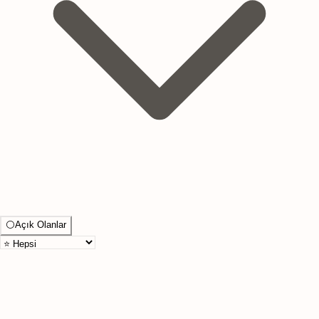
⚪
Açık Olanlar