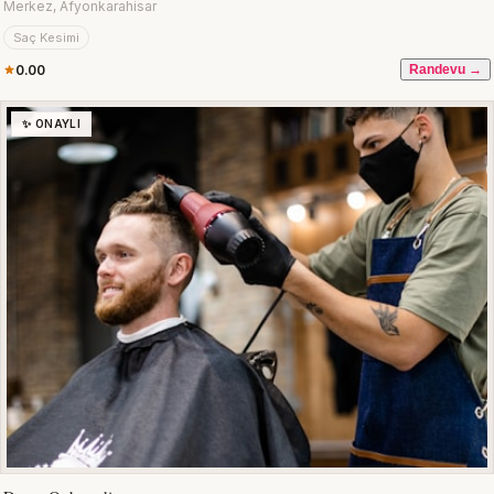
Merkez, Afyonkarahisar
Saç Kesimi
0.00
Randevu →
✨ ONAYLI