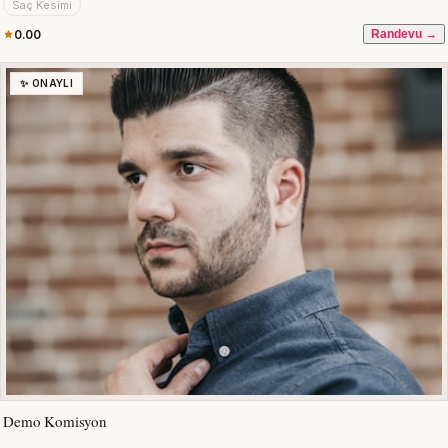
Saç Kesimi
0.00
Randevu →
✨ ONAYLI
Demo Komisyon