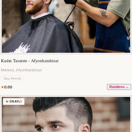
Kadın Tasarım - Afyonkarahisar
Merkez, Afyonkarahisar
Saç Kesimi
0.00
Randevu →
✨ ONAYLI