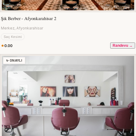
Şık Berber - Afyonkarahisar 2
Merkez, Afyonkarahisar
Saç Kesimi
0.00
Randevu →
✨ ONAYLI