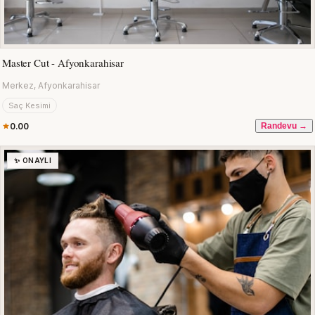
Master Cut - Afyonkarahisar
Merkez, Afyonkarahisar
Saç Kesimi
0.00
Randevu →
✨ ONAYLI