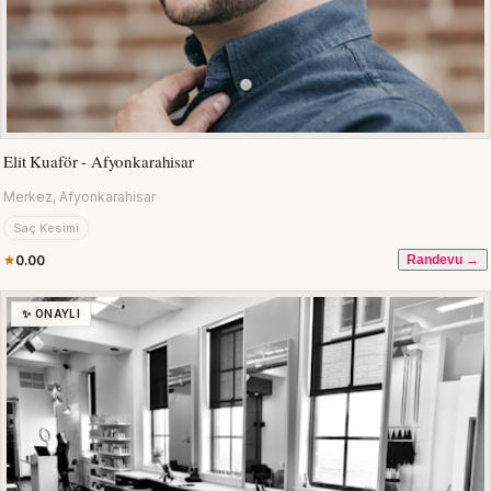
Elit Kuaför - Afyonkarahisar
Merkez, Afyonkarahisar
Saç Kesimi
0.00
Randevu →
✨ ONAYLI