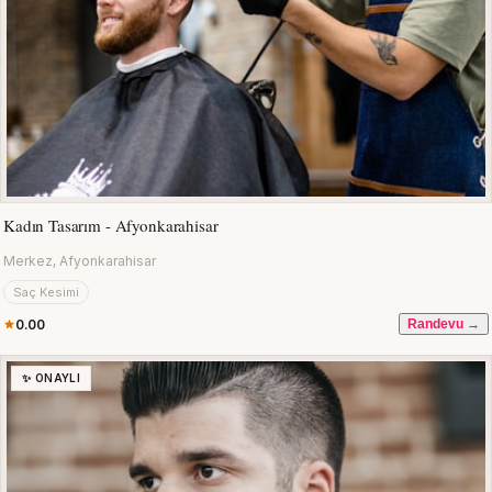
Kadın Tasarım - Afyonkarahisar
Merkez, Afyonkarahisar
Saç Kesimi
0.00
Randevu →
✨ ONAYLI