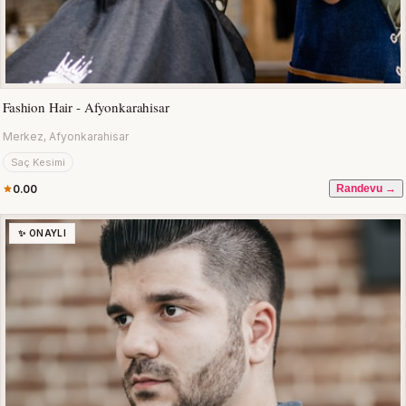
Fashion Hair - Afyonkarahisar
Merkez, Afyonkarahisar
Saç Kesimi
0.00
Randevu →
✨ ONAYLI