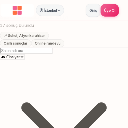
Anasayfa
/
Afyonkarahisar
/
Suhut
/
Balyaj
İstanbul
Giriş
Üye Ol
Suhut, Afyonkarahisar Balyaj
17 sonuç bulundu
📍 Suhut, Afyonkarahisar
Canlı sonuçlar
Online randevu