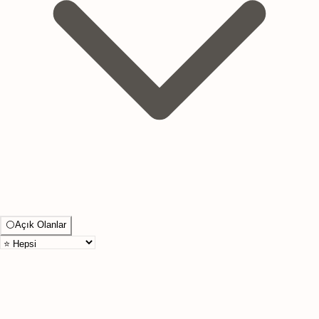
⚪
Açık Olanlar