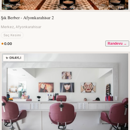
Şık Berber - Afyonkarahisar 2
Merkez, Afyonkarahisar
Saç Kesimi
0.00
Randevu →
✨ ONAYLI