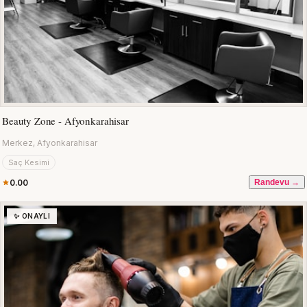
Beauty Zone - Afyonkarahisar
Merkez, Afyonkarahisar
Saç Kesimi
0.00
Randevu →
✨ ONAYLI