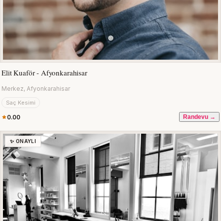
Elit Kuaför - Afyonkarahisar
Merkez, Afyonkarahisar
Saç Kesimi
0.00
Randevu →
✨ ONAYLI