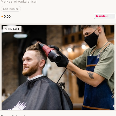
Merkez, Afyonkarahisar
Saç Kesimi
0.00
Randevu →
✨ ONAYLI