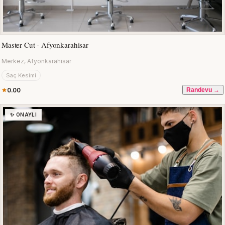
Master Cut - Afyonkarahisar
Merkez, Afyonkarahisar
Saç Kesimi
0.00
Randevu →
✨ ONAYLI