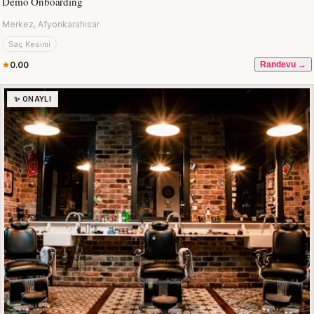
Demo Onboarding
Merkez, Afyonkarahisar
Saç Kesimi
0.00
Randevu →
✨ ONAYLI