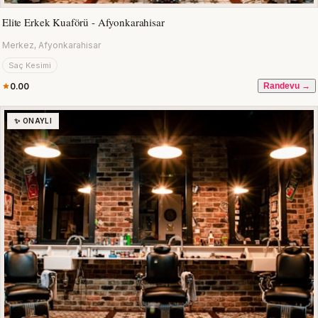
Elite Erkek Kuaförü - Afyonkarahisar
Merkez, Afyonkarahisar
Saç Kesimi
0.00
Randevu →
✨ ONAYLI