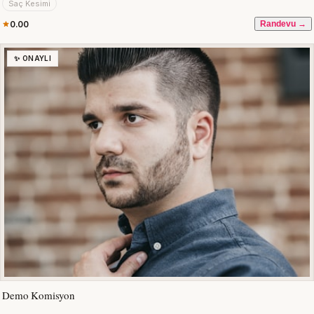
Saç Kesimi
0.00
Randevu →
✨ ONAYLI
Demo Komisyon