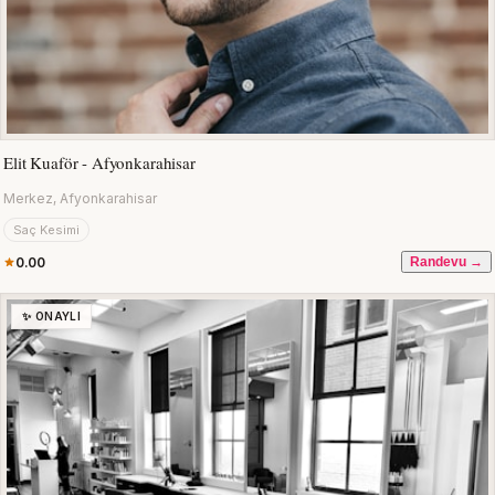
Elit Kuaför - Afyonkarahisar
Merkez, Afyonkarahisar
Saç Kesimi
0.00
Randevu →
✨ ONAYLI