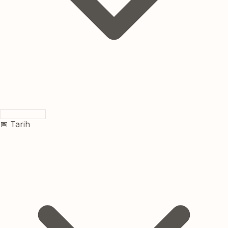
📅 Tarih