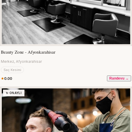
Beauty Zone - Afyonkarahisar
Merkez, Afyonkarahisar
Saç Kesimi
0.00
Randevu →
✨ ONAYLI