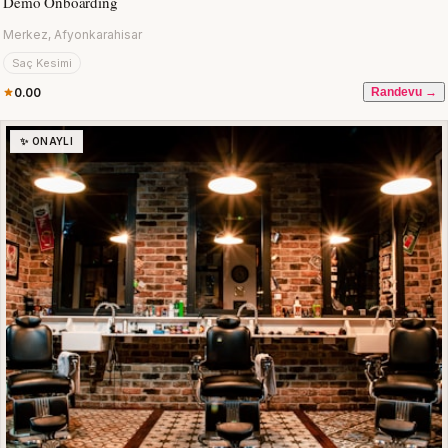
Demo Onboarding
Merkez, Afyonkarahisar
Saç Kesimi
0.00
Randevu →
✨ ONAYLI