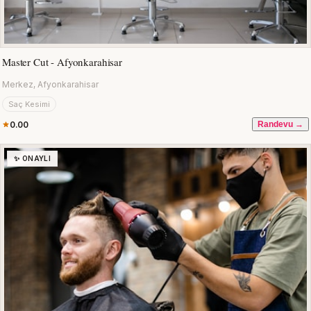
Master Cut - Afyonkarahisar
Merkez, Afyonkarahisar
Saç Kesimi
0.00
Randevu →
✨ ONAYLI