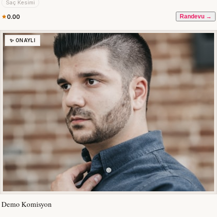
Saç Kesimi
0.00
Randevu →
✨ ONAYLI
Demo Komisyon