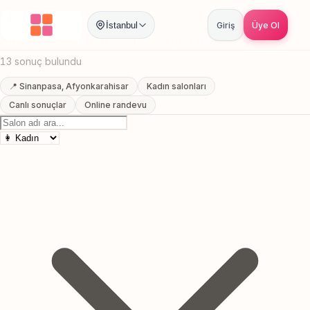
Anasayfa
/
Afyonkarahisar
/
Sinanpasa
/
Microblading
İstanbul
Giriş
Üye Ol
Sinanpasa, Afyonkarahisar Microblading
13 sonuç bulundu
📍 Sinanpasa, Afyonkarahisar
Kadın salonları
Canlı sonuçlar
Online randevu