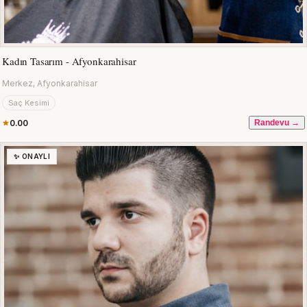
Kadın Tasarım - Afyonkarahisar
Merkez, Afyonkarahisar
Saç Kesimi
0.00
Randevu →
✨ ONAYLI