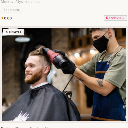
Merkez, Afyonkarahisar
Saç Kesimi
0.00
Randevu →
✨ ONAYLI