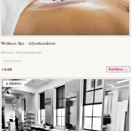
Wellness Spa - Afyonkarahisar
Merkez, Afyonkarahisar
Saç Kesimi
0.00
Randevu →
✨ ONAYLI