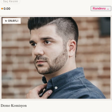
Saç Kesimi
0.00
Randevu →
✨ ONAYLI
Demo Komisyon