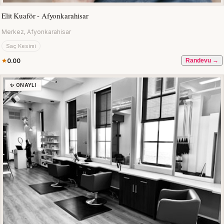
Elit Kuaför - Afyonkarahisar
Merkez, Afyonkarahisar
Saç Kesimi
0.00
Randevu →
✨ ONAYLI