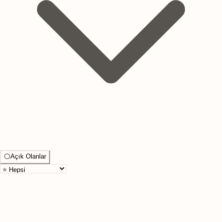
⚪
Açık Olanlar