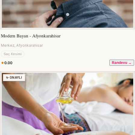
Modern Bayan - Afyonkarahisar
Merkez, Afyonkarahisar
Saç Kesimi
0.00
Randevu →
✨ ONAYLI