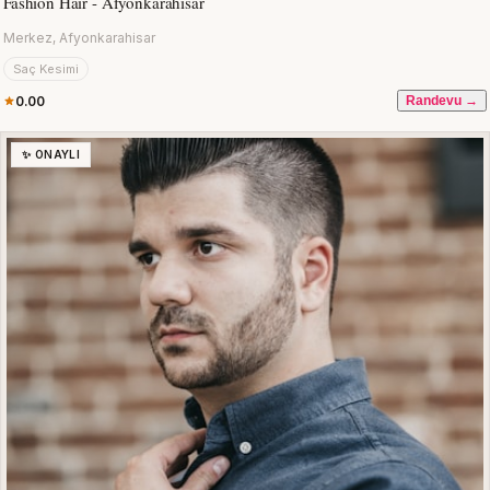
Fashion Hair - Afyonkarahisar
Merkez, Afyonkarahisar
Saç Kesimi
0.00
Randevu →
✨ ONAYLI