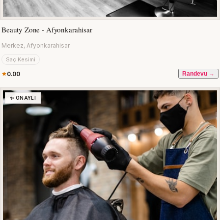
Beauty Zone - Afyonkarahisar
Merkez, Afyonkarahisar
Saç Kesimi
0.00
Randevu →
✨ ONAYLI