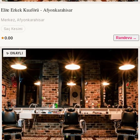
Elite Erkek Kuaförü - Afyonkarahisar
Merkez, Afyonkarahisar
Saç Kesimi
0.00
Randevu →
✨ ONAYLI