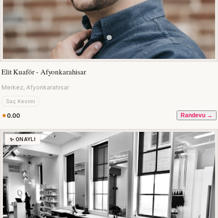
Elit Kuaför - Afyonkarahisar
Merkez, Afyonkarahisar
Saç Kesimi
0.00
Randevu →
✨ ONAYLI