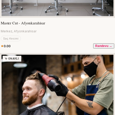
Master Cut - Afyonkarahisar
Merkez, Afyonkarahisar
Saç Kesimi
0.00
Randevu →
✨ ONAYLI