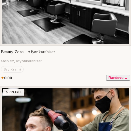
Beauty Zone - Afyonkarahisar
Merkez, Afyonkarahisar
Saç Kesimi
0.00
Randevu →
✨ ONAYLI