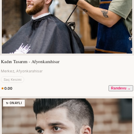
Kadın Tasarım - Afyonkarahisar
Merkez, Afyonkarahisar
Saç Kesimi
0.00
Randevu →
✨ ONAYLI