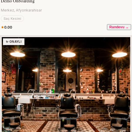
Demo Onboarding
Merkez, Afyonkarahisar
Saç Kesimi
0.00
Randevu →
✨ ONAYLI