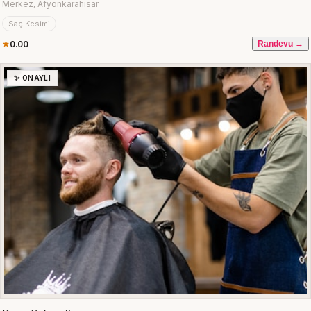
Merkez, Afyonkarahisar
Saç Kesimi
0.00
Randevu →
✨ ONAYLI