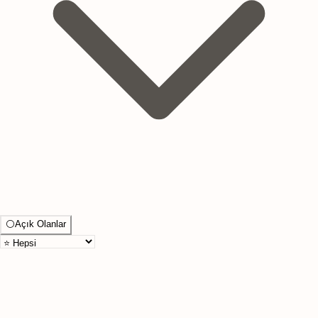
⚪
Açık Olanlar