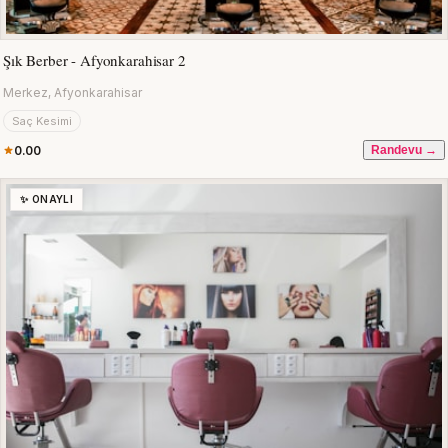
Şık Berber - Afyonkarahisar 2
Merkez, Afyonkarahisar
Saç Kesimi
0.00
Randevu →
✨ ONAYLI