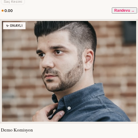
Saç Kesimi
0.00
Randevu →
✨ ONAYLI
Demo Komisyon