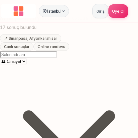
Anasayfa
/
Afyonkarahisar
/
Sinanpasa
/
Cocuk Kuaforu
İstanbul
Giriş
Üye Ol
Sinanpasa, Afyonkarahisar Cocuk Kuaforu
17 sonuç bulundu
📍 Sinanpasa, Afyonkarahisar
Canlı sonuçlar
Online randevu