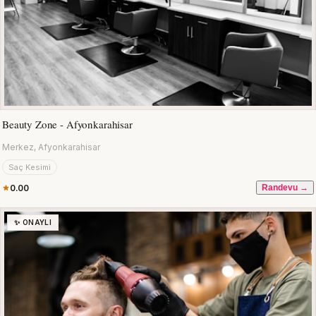
Beauty Zone - Afyonkarahisar
Merkez, Afyonkarahisar
Saç Kesimi
0.00
Randevu →
✨ ONAYLI