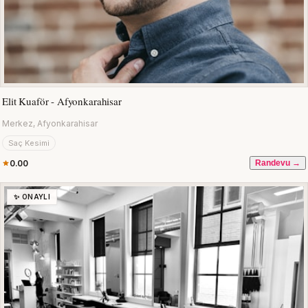
Elit Kuaför - Afyonkarahisar
Merkez, Afyonkarahisar
Saç Kesimi
0.00
Randevu →
✨ ONAYLI