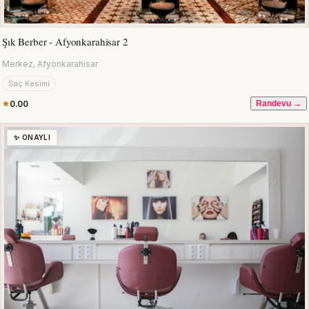
Şık Berber - Afyonkarahisar 2
Merkez, Afyonkarahisar
Saç Kesimi
0.00
Randevu →
✨ ONAYLI