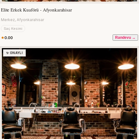
Elite Erkek Kuaförü - Afyonkarahisar
Merkez, Afyonkarahisar
Saç Kesimi
0.00
Randevu →
✨ ONAYLI