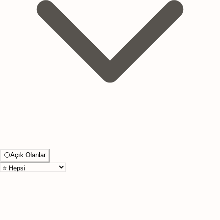
⚪
Açık Olanlar