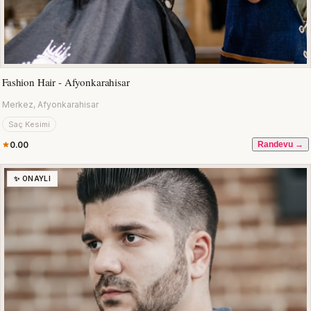
Fashion Hair - Afyonkarahisar
Merkez, Afyonkarahisar
Saç Kesimi
0.00
Randevu →
✨ ONAYLI