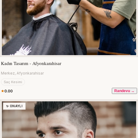
Kadın Tasarım - Afyonkarahisar
Merkez, Afyonkarahisar
Saç Kesimi
0.00
Randevu →
✨ ONAYLI