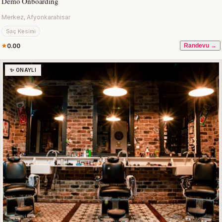
Demo Onboarding
Merkez, Afyonkarahisar
Saç Kesimi
0.00
Randevu →
✨ ONAYLI