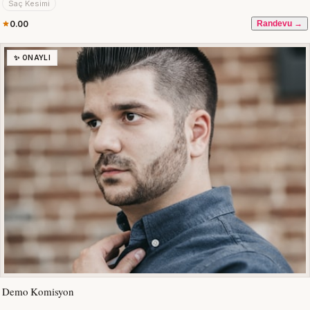
Saç Kesimi
0.00
Randevu →
✨ ONAYLI
Demo Komisyon