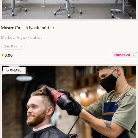
Master Cut - Afyonkarahisar
Merkez, Afyonkarahisar
Saç Kesimi
0.00
Randevu →
✨ ONAYLI