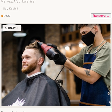
Merkez, Afyonkarahisar
Saç Kesimi
0.00
Randevu →
✨ ONAYLI