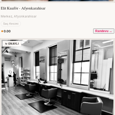
Elit Kuaför - Afyonkarahisar
Merkez, Afyonkarahisar
Saç Kesimi
0.00
Randevu →
✨ ONAYLI