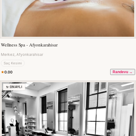
Wellness Spa - Afyonkarahisar
Merkez, Afyonkarahisar
Saç Kesimi
0.00
Randevu →
✨ ONAYLI