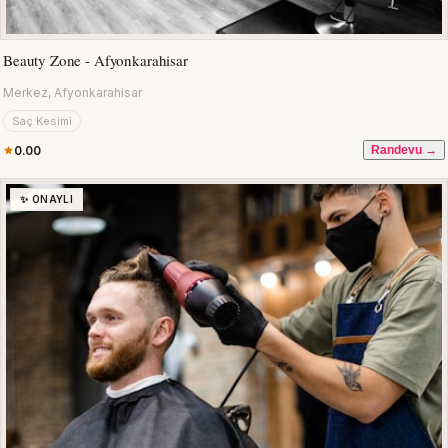
Beauty Zone - Afyonkarahisar
Merkez, Afyonkarahisar
Saç Kesimi
0.00
Randevu →
✨ ONAYLI