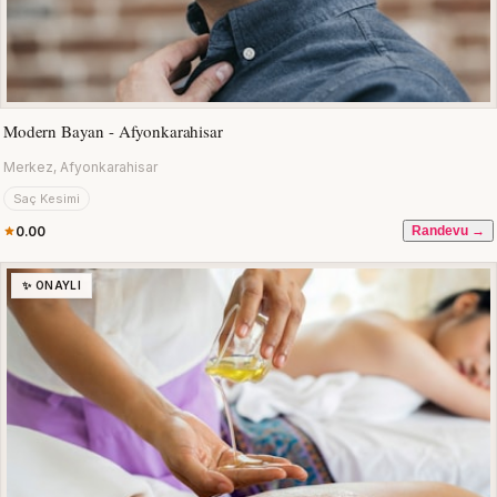
Modern Bayan - Afyonkarahisar
Merkez, Afyonkarahisar
Saç Kesimi
0.00
Randevu →
✨ ONAYLI