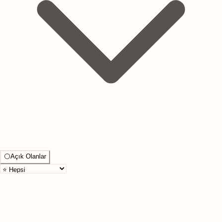
⚪
Açık Olanlar