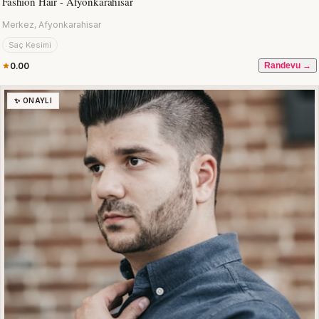
Fashion Hair - Afyonkarahisar
Merkez, Afyonkarahisar
Saç Kesimi
0.00
Randevu →
✨ ONAYLI