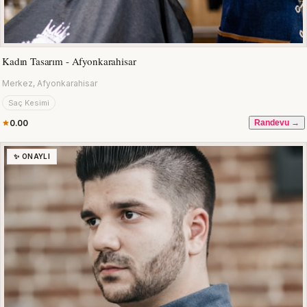
Kadın Tasarım - Afyonkarahisar
Merkez, Afyonkarahisar
Saç Kesimi
0.00
Randevu →
✨ ONAYLI