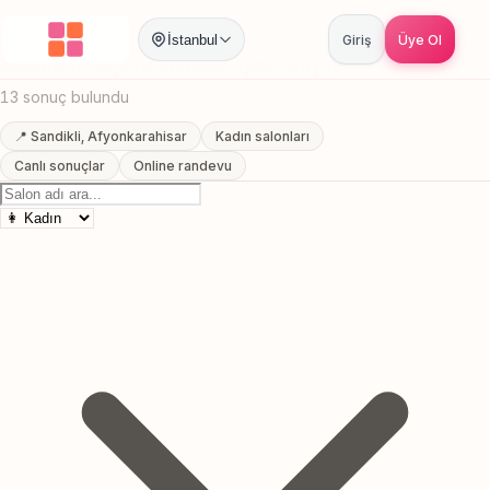
Anasayfa
/
Afyonkarahisar
/
Sandikli
/
Ipek Kirpik
İstanbul
Giriş
Üye Ol
Sandikli, Afyonkarahisar Ipek Kirpik
13 sonuç bulundu
📍 Sandikli, Afyonkarahisar
Kadın salonları
Canlı sonuçlar
Online randevu