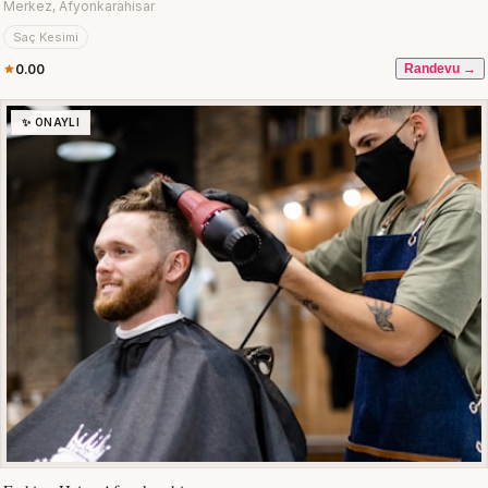
Merkez, Afyonkarahisar
Saç Kesimi
0.00
Randevu →
✨ ONAYLI