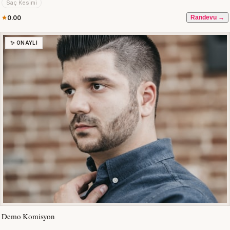
Saç Kesimi
0.00
Randevu →
✨ ONAYLI
Demo Komisyon