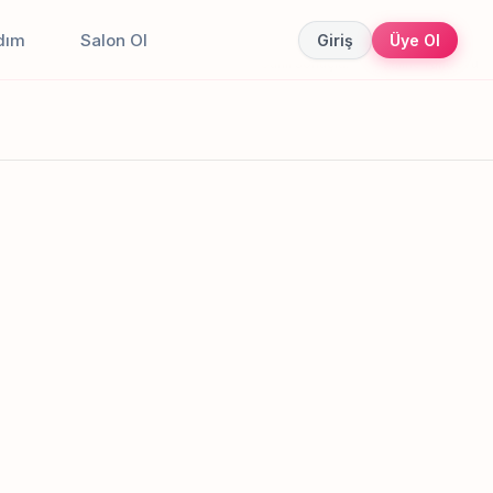
dım
Salon Ol
Giriş
Üye Ol
Canlı sonuçlar
Online randevu