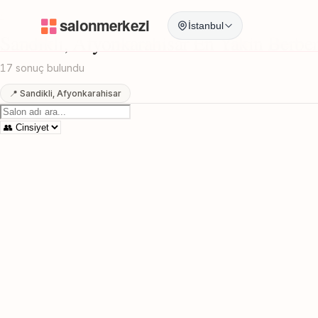
Anasayfa
/
Afyonkarahisar
/
Sandikli
/
En Yakin Berber
İstanbul
Sandikli, Afyonkarahisar En Yakin Berbe
17 sonuç bulundu
📍 Sandikli, Afyonkarahisar