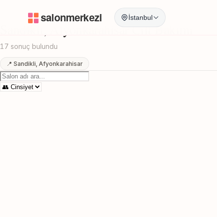
Anasayfa
/
Afyonkarahisar
/
Sandikli
/
Cilt Bakımı
İstanbul
Sandikli, Afyonkarahisar Cilt Bakımı
17 sonuç bulundu
📍 Sandikli, Afyonkarahisar