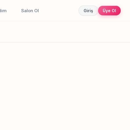
dım
Salon Ol
Giriş
Üye Ol
Canlı sonuçlar
Online randevu