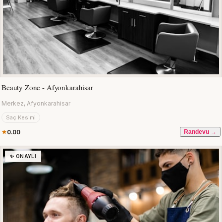
Beauty Zone - Afyonkarahisar
Merkez, Afyonkarahisar
Saç Kesimi
0.00
Randevu →
✨ ONAYLI