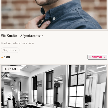
Elit Kuaför - Afyonkarahisar
Merkez, Afyonkarahisar
Saç Kesimi
0.00
Randevu →
✨ ONAYLI