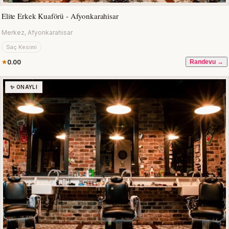
Elite Erkek Kuaförü - Afyonkarahisar
Merkez, Afyonkarahisar
Saç Kesimi
0.00
Randevu →
✨ ONAYLI