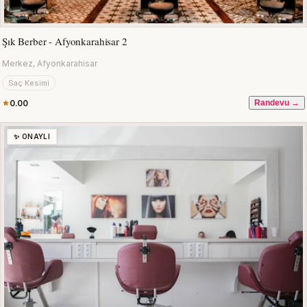
Şık Berber - Afyonkarahisar 2
Merkez, Afyonkarahisar
Saç Kesimi
0.00
Randevu →
✨ ONAYLI