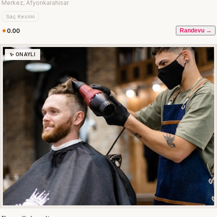
Merkez, Afyonkarahisar
Saç Kesimi
0.00
Randevu →
✨ ONAYLI