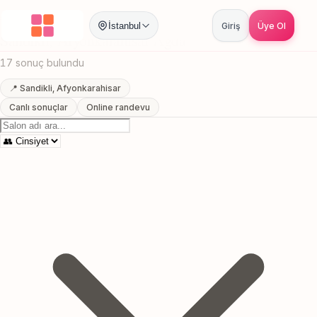
Anasayfa
/
Afyonkarahisar
/
Sandikli
/
Agda
İstanbul
Giriş
Üye Ol
Sandikli, Afyonkarahisar Agda
17 sonuç bulundu
📍 Sandikli, Afyonkarahisar
Canlı sonuçlar
Online randevu