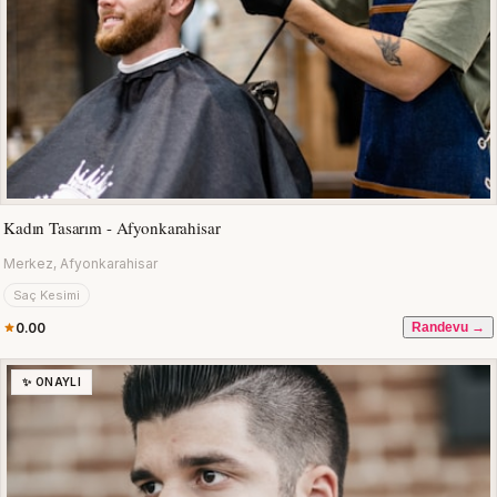
Kadın Tasarım - Afyonkarahisar
Merkez, Afyonkarahisar
Saç Kesimi
0.00
Randevu →
✨ ONAYLI