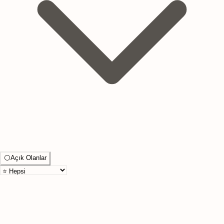
⚪
Açık Olanlar