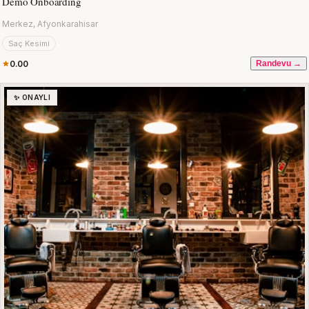
Demo Onboarding
Merkez, Afyonkarahisar
Saç Kesimi
0.00
Randevu →
✨ ONAYLI