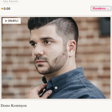
Saç Kesimi
0.00
Randevu →
✨ ONAYLI
Demo Komisyon