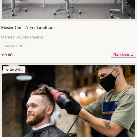
Master Cut - Afyonkarahisar
Merkez, Afyonkarahisar
Saç Kesimi
0.00
Randevu →
✨ ONAYLI