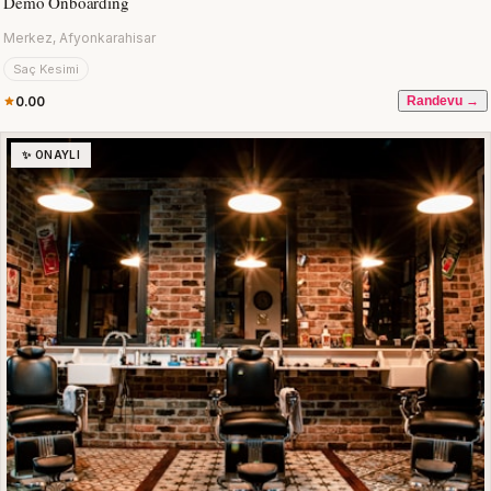
Demo Onboarding
Merkez, Afyonkarahisar
Saç Kesimi
0.00
Randevu →
✨ ONAYLI