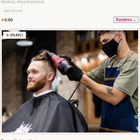
Merkez, Afyonkarahisar
Saç Kesimi
0.00
Randevu →
✨ ONAYLI