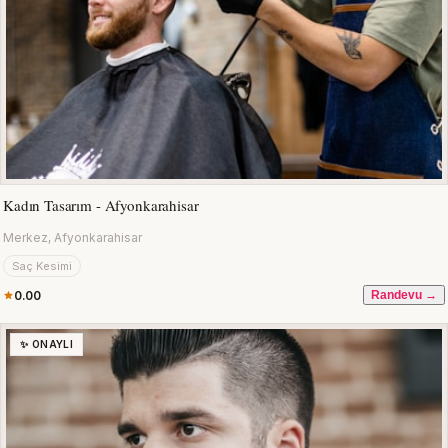
Kadın Tasarım - Afyonkarahisar
Merkez, Afyonkarahisar
Saç Kesimi
0.00
Randevu →
✨ ONAYLI