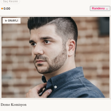
Saç Kesimi
0.00
Randevu →
✨ ONAYLI
Demo Komisyon