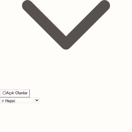
⚪
Açık Olanlar