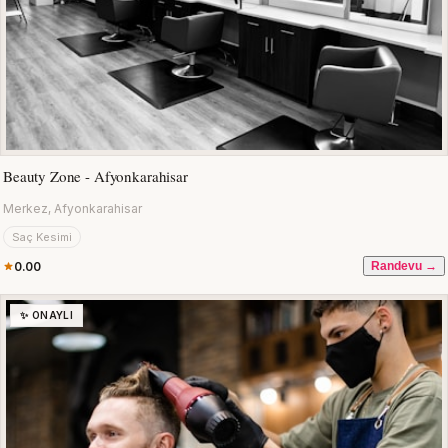
Beauty Zone - Afyonkarahisar
Merkez, Afyonkarahisar
Saç Kesimi
0.00
Randevu →
✨ ONAYLI