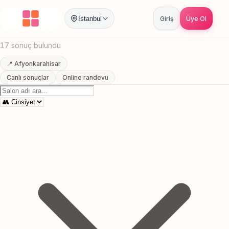
Anasayfa
/
Afyonkarahisar
/
Protez Tirnak
İstanbul
Giriş
Üye Ol
Afyonkarahisar Protez Tirnak
17 sonuç bulundu
📍 Afyonkarahisar
Canlı sonuçlar
Online randevu