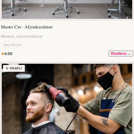
Master Cut - Afyonkarahisar
Merkez, Afyonkarahisar
Saç Kesimi
0.00
Randevu →
✨ ONAYLI