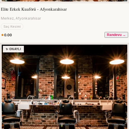
Elite Erkek Kuaförü - Afyonkarahisar
Merkez, Afyonkarahisar
Saç Kesimi
0.00
Randevu →
✨ ONAYLI