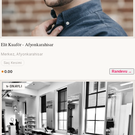
Elit Kuaför - Afyonkarahisar
Merkez, Afyonkarahisar
Saç Kesimi
0.00
Randevu →
✨ ONAYLI