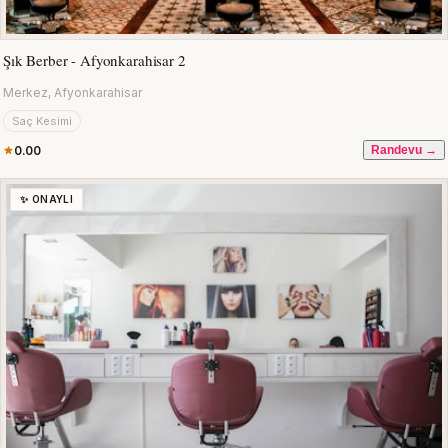
Şık Berber - Afyonkarahisar 2
Merkez, Afyonkarahisar
Saç Kesimi
0.00
Randevu →
✨ ONAYLI