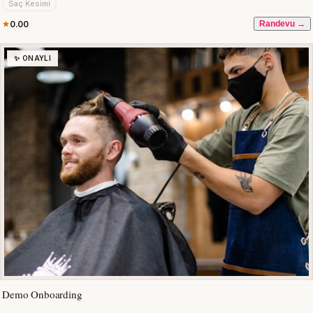
Saç Kesimi
0.00
Randevu →
✨ ONAYLI
Demo Onboarding