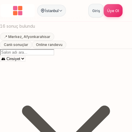
Anasayfa
/
Afyonkarahisar
/
Merkez
/
Manikur Pedikur
İstanbul
Giriş
Üye Ol
Merkez, Afyonkarahisar Manikur Pedikur
16 sonuç bulundu
📍 Merkez, Afyonkarahisar
Canlı sonuçlar
Online randevu