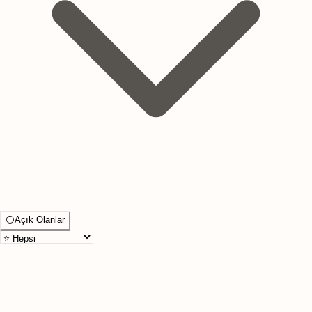
⚪
Açık Olanlar