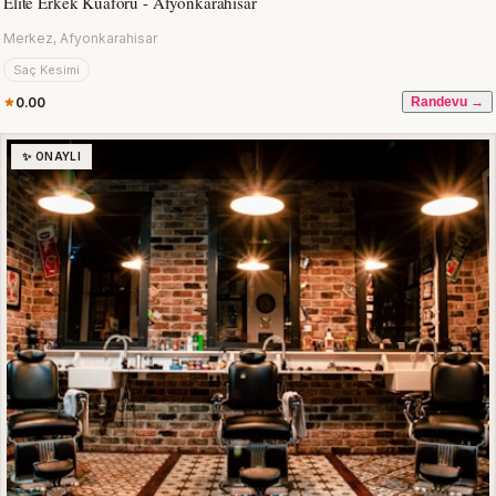
Elite Erkek Kuaförü - Afyonkarahisar
Merkez, Afyonkarahisar
Saç Kesimi
0.00
Randevu →
✨ ONAYLI