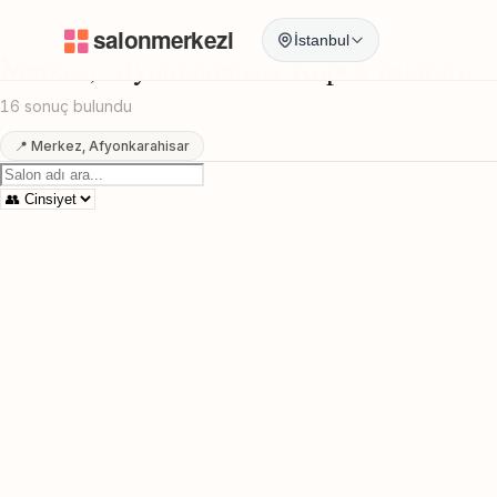
Anasayfa
/
Afyonkarahisar
/
Merkez
/
Kopek Kuaforu
İstanbul
Merkez, Afyonkarahisar Kopek Kuaforu
16 sonuç bulundu
📍 Merkez, Afyonkarahisar