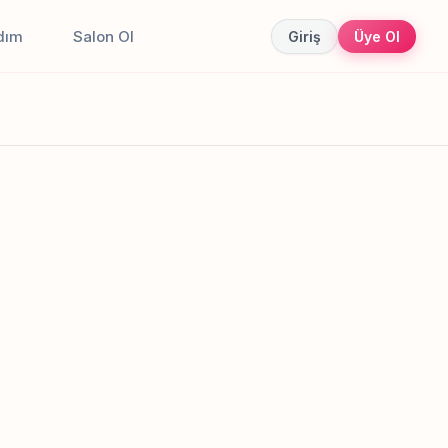
dım
Salon Ol
Giriş
Üye Ol
Canlı sonuçlar
Online randevu