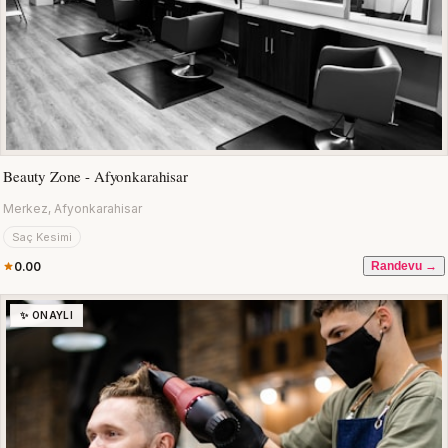
Beauty Zone - Afyonkarahisar
Merkez, Afyonkarahisar
Saç Kesimi
0.00
Randevu →
✨ ONAYLI