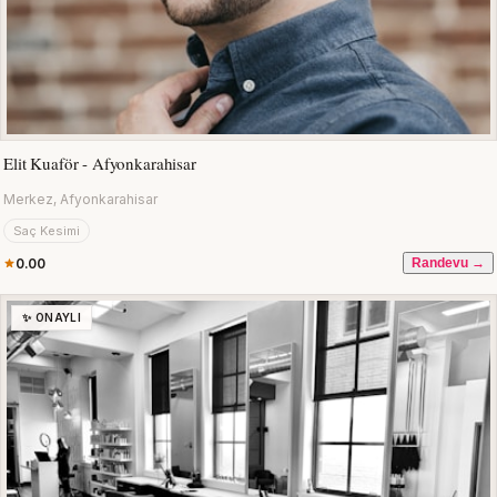
Elit Kuaför - Afyonkarahisar
Merkez, Afyonkarahisar
Saç Kesimi
0.00
Randevu →
✨ ONAYLI