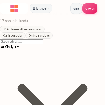
Anasayfa
/
Afyonkarahisar
/
Kiziloren
/
Manikur Pedikur
İstanbul
Giriş
Üye Ol
Kiziloren, Afyonkarahisar Manikur Pedikur
17 sonuç bulundu
📍 Kiziloren, Afyonkarahisar
Canlı sonuçlar
Online randevu