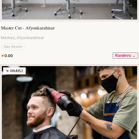
Master Cut - Afyonkarahisar
Merkez, Afyonkarahisar
Saç Kesimi
0.00
Randevu →
✨ ONAYLI