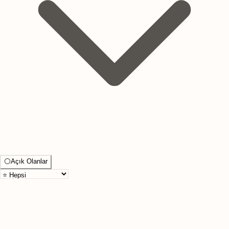
⚪
Açık Olanlar