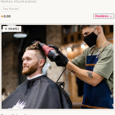
Merkez, Afyonkarahisar
Saç Kesimi
0.00
Randevu →
✨ ONAYLI