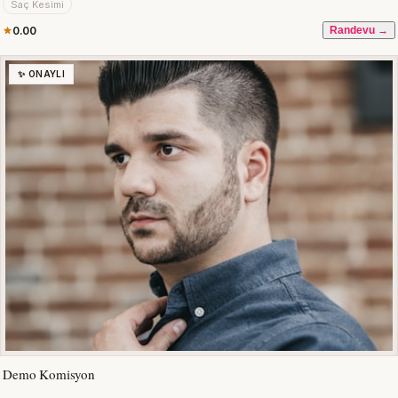
Saç Kesimi
0.00
Randevu →
✨ ONAYLI
Demo Komisyon