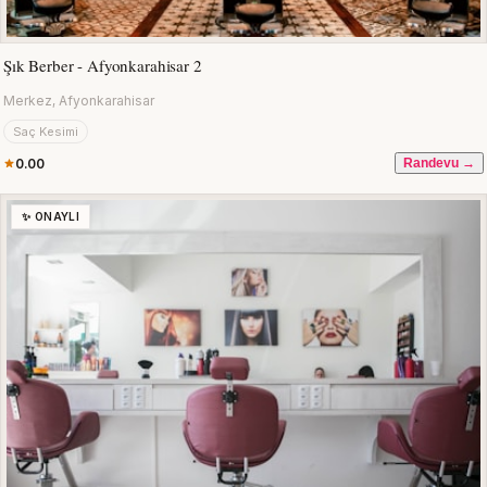
Şık Berber - Afyonkarahisar 2
Merkez, Afyonkarahisar
Saç Kesimi
0.00
Randevu →
✨ ONAYLI