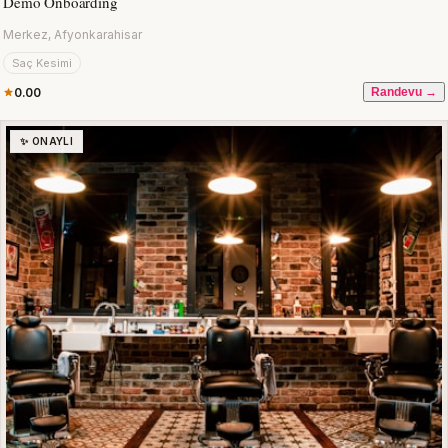
Demo Onboarding
Merkez, Afyonkarahisar
Saç Kesimi
0.00
Randevu →
✨ ONAYLI