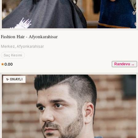
Fashion Hair - Afyonkarahisar
Merkez, Afyonkarahisar
Saç Kesimi
0.00
Randevu →
✨ ONAYLI