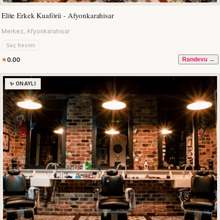
Elite Erkek Kuaförü - Afyonkarahisar
Merkez, Afyonkarahisar
Saç Kesimi
0.00
Randevu →
✨ ONAYLI