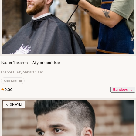
Kadın Tasarım - Afyonkarahisar
Merkez, Afyonkarahisar
Saç Kesimi
0.00
Randevu →
✨ ONAYLI