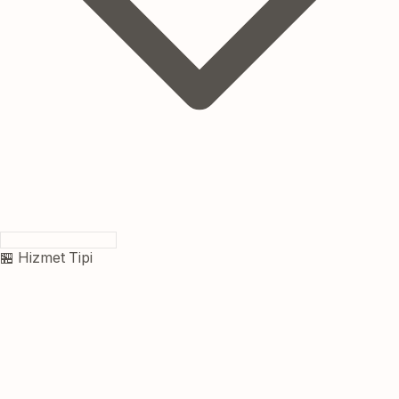
🏪 Hizmet Tipi