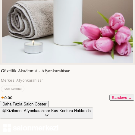
Güzellik Akademisi - Afyonkarahisar
Merkez, Afyonkarahisar
Saç Kesimi
0.00
Randevu →
Daha Fazla Salon Göster
📖
Kiziloren, Afyonkarahisar Kas Konturu Hakkında