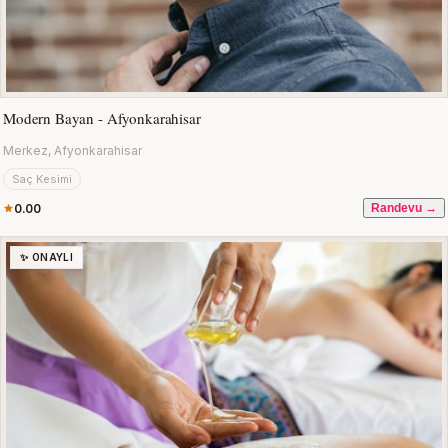
Modern Bayan - Afyonkarahisar
Merkez, Afyonkarahisar
Saç Kesimi
0.00
Randevu →
✨ ONAYLI