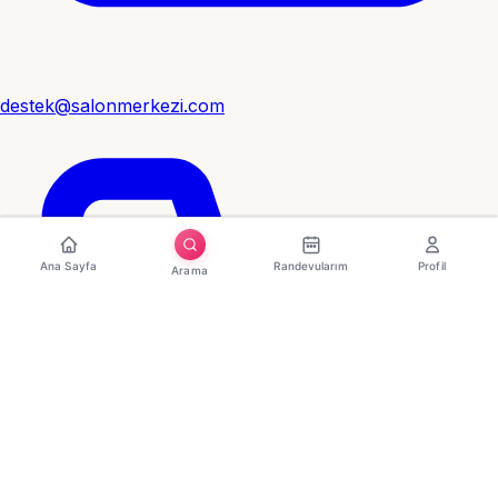
destek@salonmerkezi.com
Ana Sayfa
Randevularım
Profil
Arama