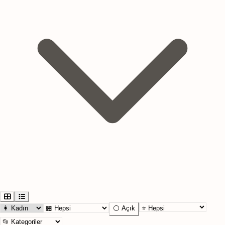
⚪ Açık