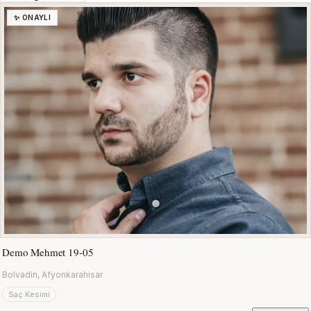
✨ ONAYLI
Demo Mehmet 19-05
Bolvadin, Afyonkarahisar
Saç Kesimi