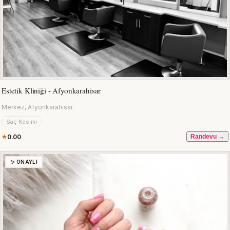
Estetik Kliniği - Afyonkarahisar
Merkez, Afyonkarahisar
Saç Kesimi
0.00
Randevu →
✨ ONAYLI