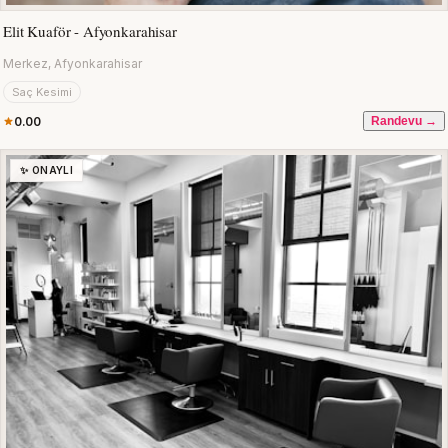
Elit Kuaför - Afyonkarahisar
Merkez, Afyonkarahisar
Saç Kesimi
0.00
Randevu →
✨ ONAYLI