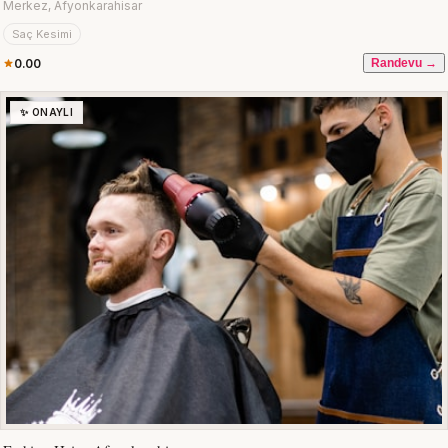
Merkez, Afyonkarahisar
Saç Kesimi
0.00
Randevu →
✨ ONAYLI