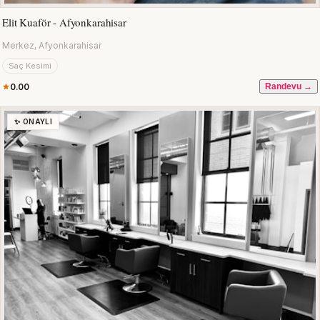
Elit Kuaför - Afyonkarahisar
Merkez, Afyonkarahisar
Saç Kesimi
0.00
Randevu →
✨ ONAYLI