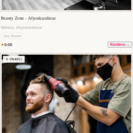
Beauty Zone - Afyonkarahisar
Merkez, Afyonkarahisar
Saç Kesimi
0.00
Randevu →
✨ ONAYLI