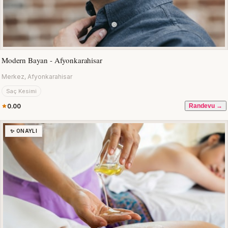
Modern Bayan - Afyonkarahisar
Merkez, Afyonkarahisar
Saç Kesimi
0.00
Randevu →
✨ ONAYLI