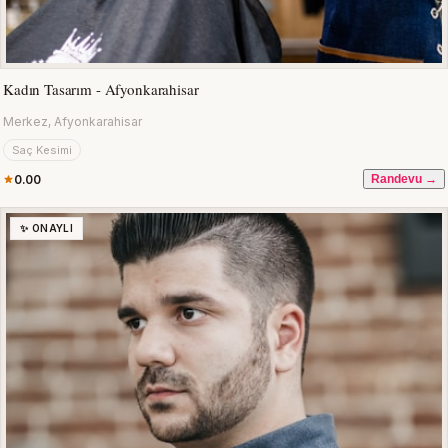
Kadın Tasarım - Afyonkarahisar
Merkez, Afyonkarahisar
Saç Kesimi
0.00
Randevu →
✨ ONAYLI