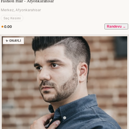
Fashion Hair - Afyonkarahisar
Merkez, Afyonkarahisar
Saç Kesimi
0.00
Randevu →
✨ ONAYLI