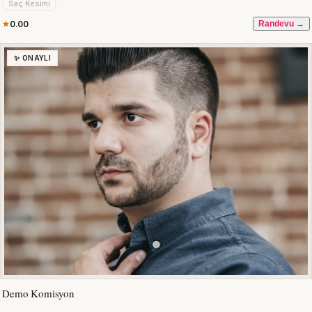
Saç Kesimi
0.00
Randevu →
✨ ONAYLI
Demo Komisyon