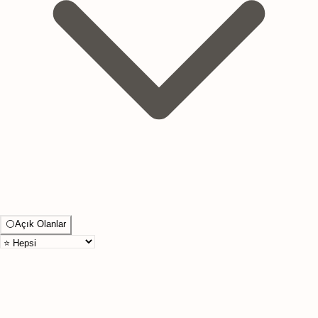
⚪
Açık Olanlar