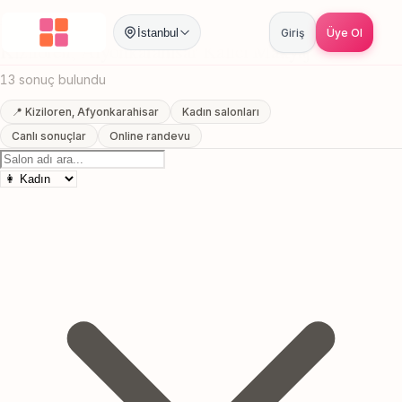
Anasayfa
/
Afyonkarahisar
/
Kiziloren
/
Kalici Makyaj
İstanbul
Giriş
Üye Ol
Kiziloren, Afyonkarahisar Kalici Makyaj
13 sonuç bulundu
📍 Kiziloren, Afyonkarahisar
Kadın salonları
Canlı sonuçlar
Online randevu