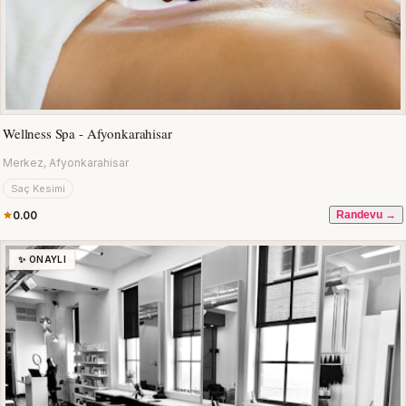
Wellness Spa - Afyonkarahisar
Merkez, Afyonkarahisar
Saç Kesimi
0.00
Randevu →
✨ ONAYLI