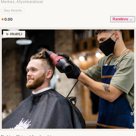
Merkez, Afyonkarahisar
Saç Kesimi
0.00
Randevu →
✨ ONAYLI