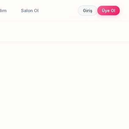
dım
Salon Ol
Giriş
Üye Ol
Canlı sonuçlar
Online randevu