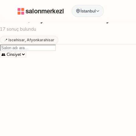
Anasayfa
/
Afyonkarahisar
/
Iscehisar
/
Sac Boyama
İstanbul
Iscehisar, Afyonkarahisar Sac Boyama
17 sonuç bulundu
📍 Iscehisar, Afyonkarahisar