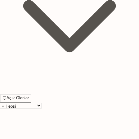
⚪
Açık Olanlar