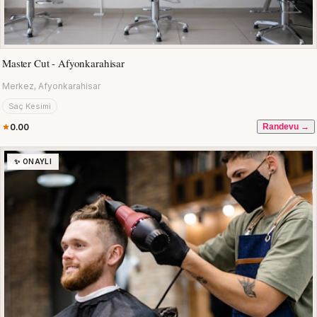
Master Cut - Afyonkarahisar
Merkez, Afyonkarahisar
Saç Kesimi
0.00
Randevu →
✨ ONAYLI