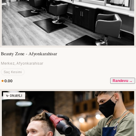
Beauty Zone - Afyonkarahisar
Merkez, Afyonkarahisar
Saç Kesimi
0.00
Randevu →
✨ ONAYLI