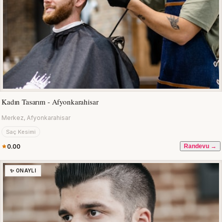
Kadın Tasarım - Afyonkarahisar
Merkez, Afyonkarahisar
Saç Kesimi
0.00
Randevu →
✨ ONAYLI