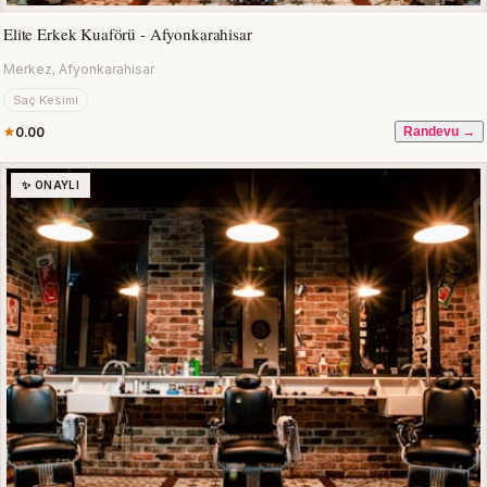
Elite Erkek Kuaförü - Afyonkarahisar
Merkez, Afyonkarahisar
Saç Kesimi
0.00
Randevu →
✨ ONAYLI