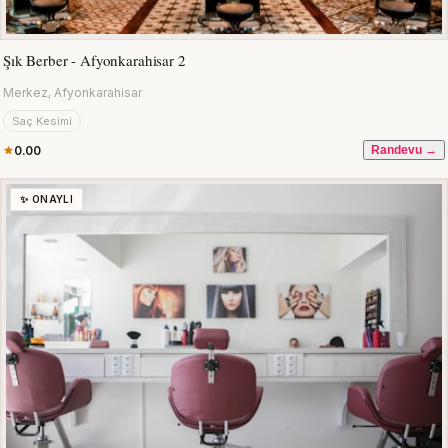
Şık Berber - Afyonkarahisar 2
Merkez, Afyonkarahisar
Saç Kesimi
0.00
Randevu →
✨ ONAYLI