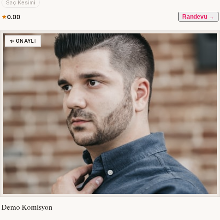
Saç Kesimi
0.00
Randevu →
✨ ONAYLI
Demo Komisyon