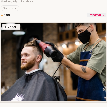
Merkez, Afyonkarahisar
Saç Kesimi
0.00
Randevu →
✨ ONAYLI