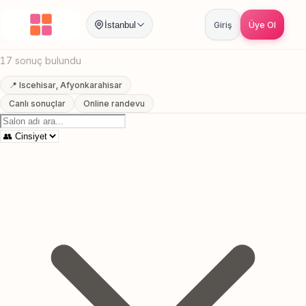
Anasayfa
/
Afyonkarahisar
/
Iscehisar
/
Cocuk Kuaforu
İstanbul
Giriş
Üye Ol
Iscehisar, Afyonkarahisar Cocuk Kuaforu
17 sonuç bulundu
📍 Iscehisar, Afyonkarahisar
Canlı sonuçlar
Online randevu