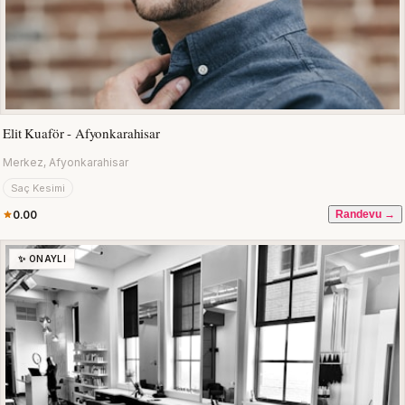
Elit Kuaför - Afyonkarahisar
Merkez, Afyonkarahisar
Saç Kesimi
0.00
Randevu →
✨ ONAYLI