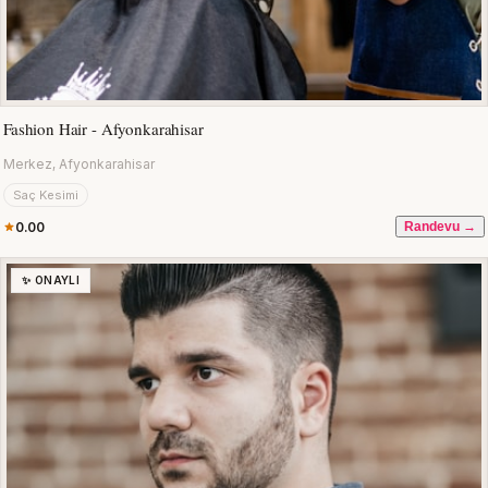
Fashion Hair - Afyonkarahisar
Merkez, Afyonkarahisar
Saç Kesimi
0.00
Randevu →
✨ ONAYLI