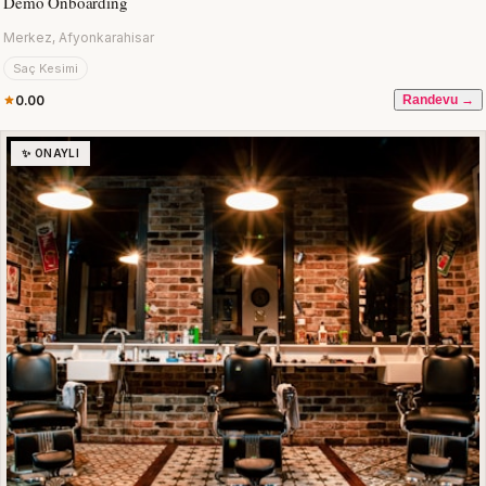
Demo Onboarding
Merkez, Afyonkarahisar
Saç Kesimi
0.00
Randevu →
✨ ONAYLI