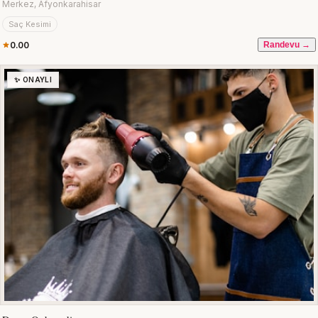
Merkez, Afyonkarahisar
Saç Kesimi
0.00
Randevu →
✨ ONAYLI