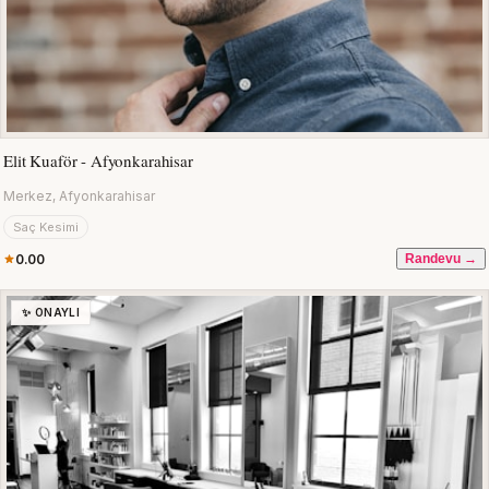
Elit Kuaför - Afyonkarahisar
Merkez, Afyonkarahisar
Saç Kesimi
0.00
Randevu →
✨ ONAYLI