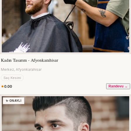
Kadın Tasarım - Afyonkarahisar
Merkez, Afyonkarahisar
Saç Kesimi
0.00
Randevu →
✨ ONAYLI