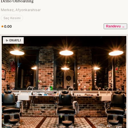
Demo Onboarding
Merkez, Afyonkarahisar
Saç Kesimi
0.00
Randevu →
✨ ONAYLI