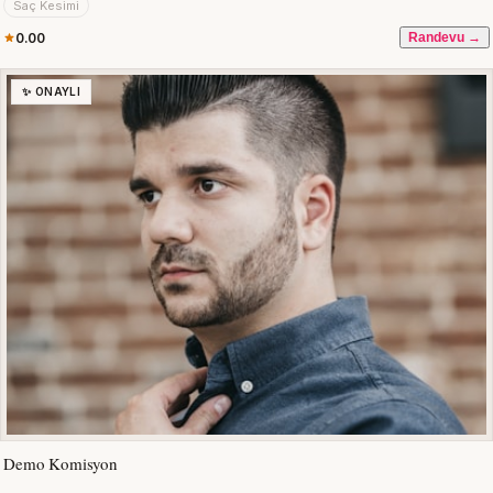
Saç Kesimi
0.00
Randevu →
✨ ONAYLI
Demo Komisyon