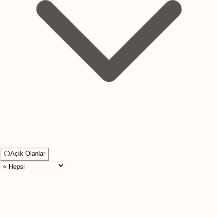
⚪
Açık Olanlar