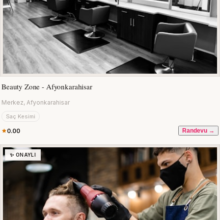
Beauty Zone - Afyonkarahisar
Merkez, Afyonkarahisar
Saç Kesimi
0.00
Randevu →
✨ ONAYLI