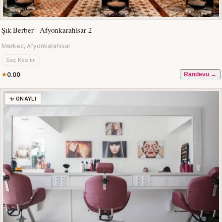
Şık Berber - Afyonkarahisar 2
Merkez, Afyonkarahisar
Saç Kesimi
0.00
Randevu →
✨ ONAYLI