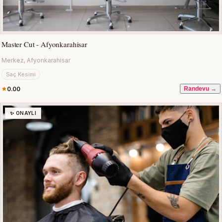
Master Cut - Afyonkarahisar
Merkez, Afyonkarahisar
Saç Kesimi
0.00
Randevu →
✨ ONAYLI