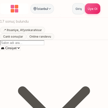
Anasayfa
/
Afyonkarahisar
/
Ihsaniye
/
Balyaj
İstanbul
Giriş
Üye Ol
Ihsaniye, Afyonkarahisar Balyaj
17 sonuç bulundu
📍 Ihsaniye, Afyonkarahisar
Canlı sonuçlar
Online randevu