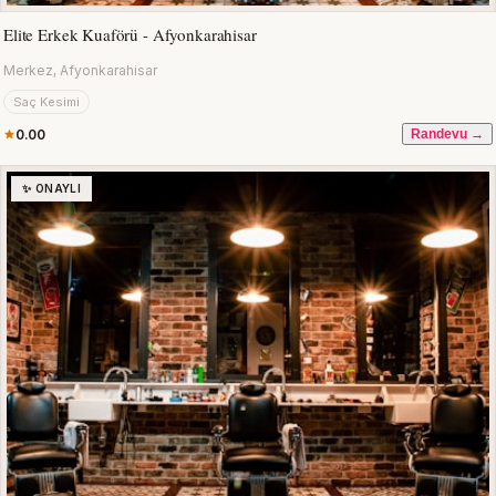
Elite Erkek Kuaförü - Afyonkarahisar
Merkez, Afyonkarahisar
Saç Kesimi
0.00
Randevu →
✨ ONAYLI