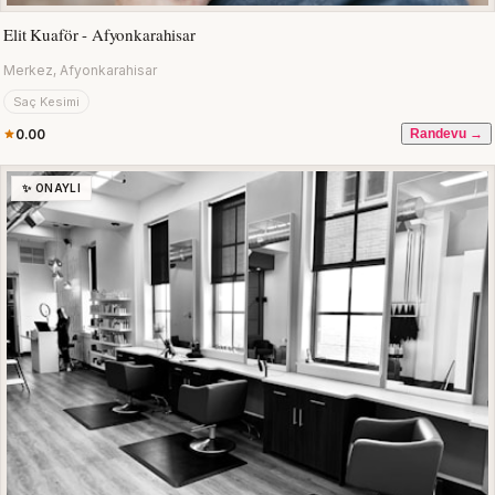
Elit Kuaför - Afyonkarahisar
Merkez, Afyonkarahisar
Saç Kesimi
0.00
Randevu →
✨ ONAYLI