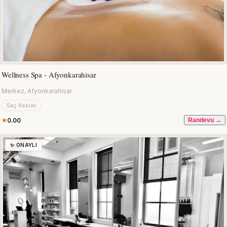
Wellness Spa - Afyonkarahisar
Merkez, Afyonkarahisar
Saç Kesimi
0.00
Randevu →
✨ ONAYLI