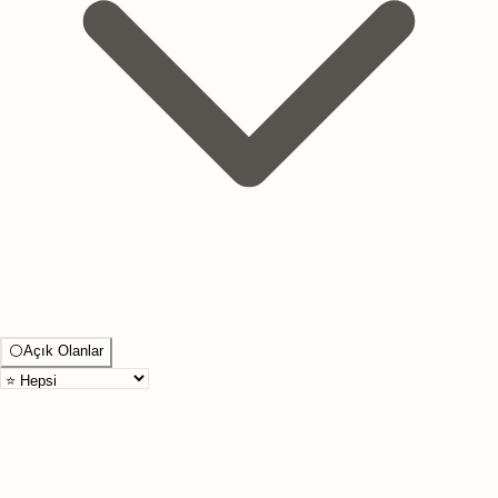
⚪
Açık Olanlar