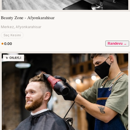
Beauty Zone - Afyonkarahisar
Merkez, Afyonkarahisar
Saç Kesimi
0.00
Randevu →
✨ ONAYLI