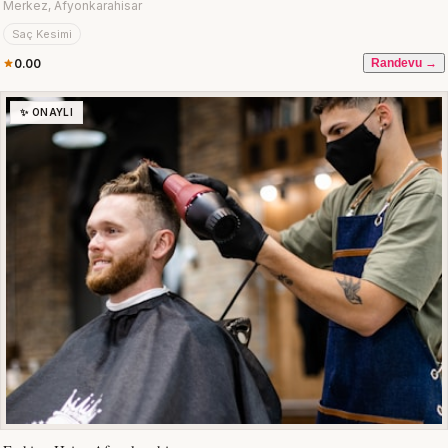
Merkez, Afyonkarahisar
Saç Kesimi
0.00
Randevu →
✨ ONAYLI