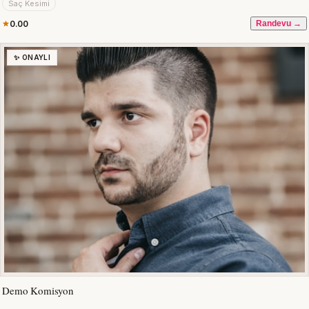
Saç Kesimi
0.00
Randevu →
✨ ONAYLI
Demo Komisyon