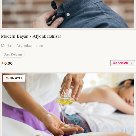
Modern Bayan - Afyonkarahisar
Merkez, Afyonkarahisar
Saç Kesimi
0.00
Randevu →
✨ ONAYLI