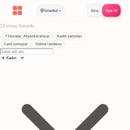
Anasayfa
/
Afyonkarahisar
/
Hocalar
/
Kadın Kuaförü
İstanbul
Giriş
Üye Ol
Hocalar, Afyonkarahisar Kadın Kuaförü
13 sonuç bulundu
📍 Hocalar, Afyonkarahisar
Kadın salonları
Canlı sonuçlar
Online randevu