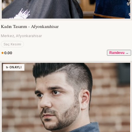
Kadın Tasarım - Afyonkarahisar
Merkez, Afyonkarahisar
Saç Kesimi
0.00
Randevu →
✨ ONAYLI