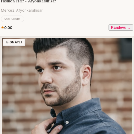
Fashion Hair - Afyonkarahisar
Merkez, Afyonkarahisar
Saç Kesimi
0.00
Randevu →
✨ ONAYLI