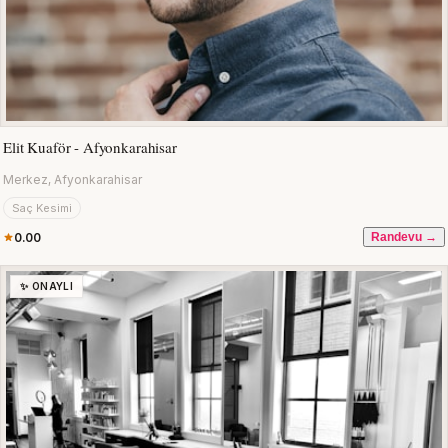
Elit Kuaför - Afyonkarahisar
Merkez, Afyonkarahisar
Saç Kesimi
0.00
Randevu →
✨ ONAYLI