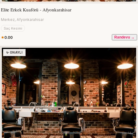
Elite Erkek Kuaförü - Afyonkarahisar
Merkez, Afyonkarahisar
Saç Kesimi
0.00
Randevu →
✨ ONAYLI