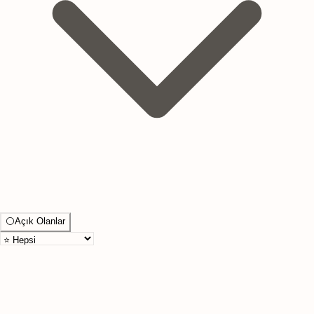
⚪
Açık Olanlar