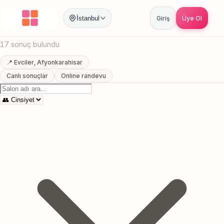
Anasayfa
/
Afyonkarahisar
/
Evciler
/
Protez Tirnak
İstanbul
Giriş
Üye Ol
Evciler, Afyonkarahisar Protez Tirnak
17 sonuç bulundu
📍 Evciler, Afyonkarahisar
Canlı sonuçlar
Online randevu