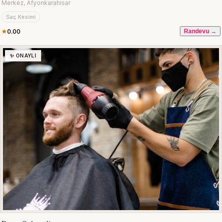
Merkez, Afyonkarahisar
Saç Kesimi
0.00
Randevu →
✨ ONAYLI