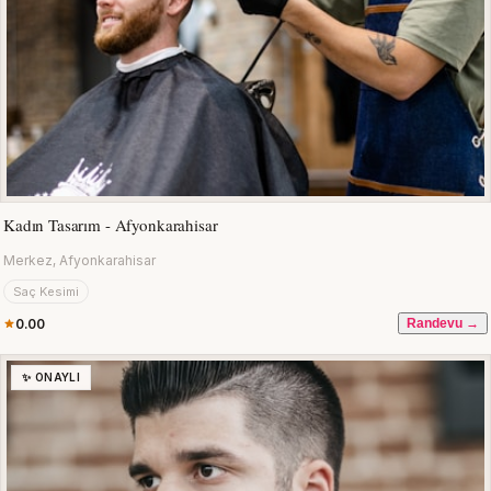
Kadın Tasarım - Afyonkarahisar
Merkez, Afyonkarahisar
Saç Kesimi
0.00
Randevu →
✨ ONAYLI