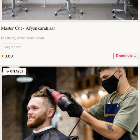
Master Cut - Afyonkarahisar
Merkez, Afyonkarahisar
Saç Kesimi
0.00
Randevu →
✨ ONAYLI