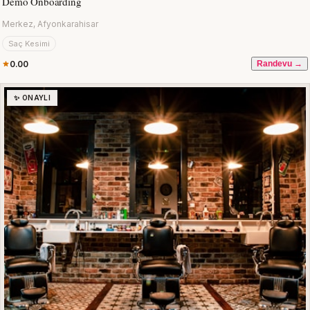
Demo Onboarding
Merkez, Afyonkarahisar
Saç Kesimi
0.00
Randevu →
✨ ONAYLI