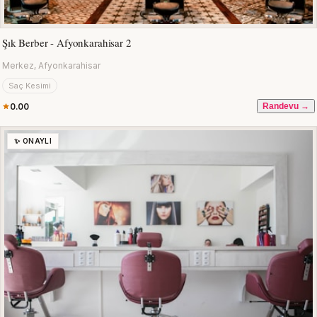
Şık Berber - Afyonkarahisar 2
Merkez, Afyonkarahisar
Saç Kesimi
0.00
Randevu →
✨ ONAYLI