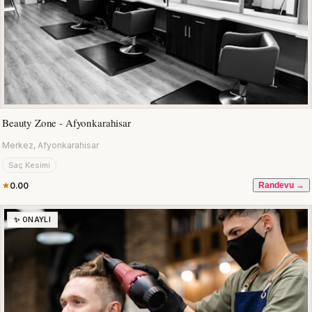
Beauty Zone - Afyonkarahisar
Merkez, Afyonkarahisar
Saç Kesimi
0.00
Randevu →
✨ ONAYLI