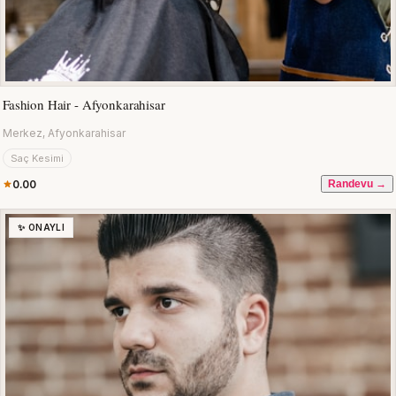
Fashion Hair - Afyonkarahisar
Merkez, Afyonkarahisar
Saç Kesimi
0.00
Randevu →
✨ ONAYLI