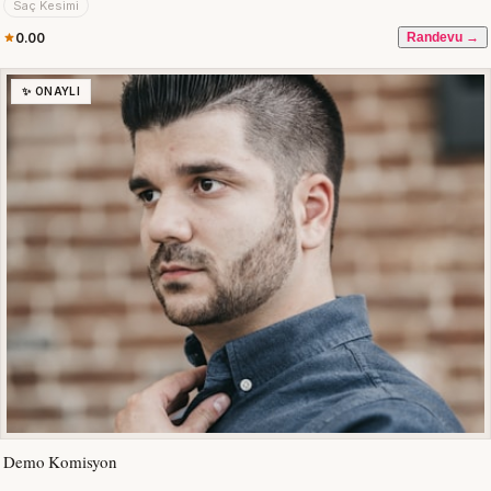
Saç Kesimi
0.00
Randevu →
✨ ONAYLI
Demo Komisyon