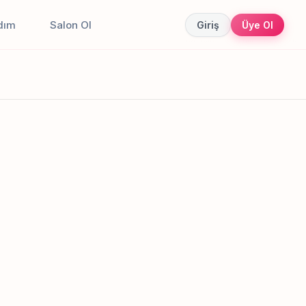
dım
Salon Ol
Giriş
Üye Ol
Canlı sonuçlar
Online randevu