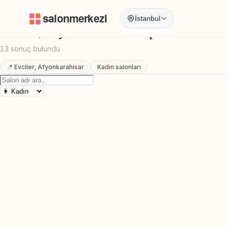
Anasayfa
/
Afyonkarahisar
/
Evciler
/
Kirpik Ekleme
İstanbul
Evciler, Afyonkarahisar Kirpik Ekleme
13 sonuç bulundu
📍 Evciler, Afyonkarahisar
Kadın salonları