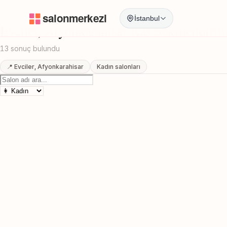
Anasayfa
/
Afyonkarahisar
/
Evciler
/
Kas Sekillendirme
İstanbul
Evciler, Afyonkarahisar Kas Sekillendirm
13 sonuç bulundu
📍 Evciler, Afyonkarahisar
Kadın salonları