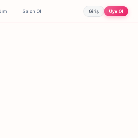
dım
Salon Ol
Giriş
Üye Ol
Canlı sonuçlar
Online randevu