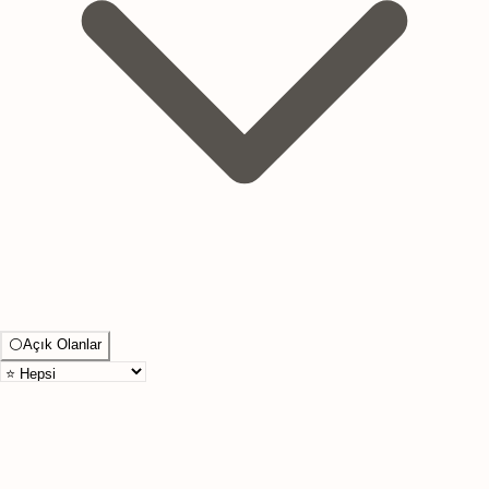
⚪
Açık Olanlar