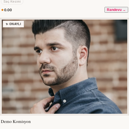
Saç Kesimi
0.00
Randevu →
✨ ONAYLI
Demo Komisyon