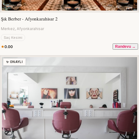
Şık Berber - Afyonkarahisar 2
Merkez, Afyonkarahisar
Saç Kesimi
0.00
Randevu →
✨ ONAYLI