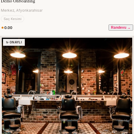
Demo Onboarding
Merkez, Afyonkarahisar
Saç Kesimi
0.00
Randevu →
✨ ONAYLI