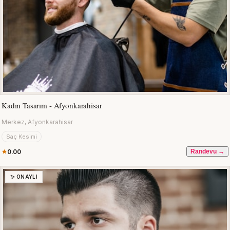
Kadın Tasarım - Afyonkarahisar
Merkez, Afyonkarahisar
Saç Kesimi
0.00
Randevu →
✨ ONAYLI