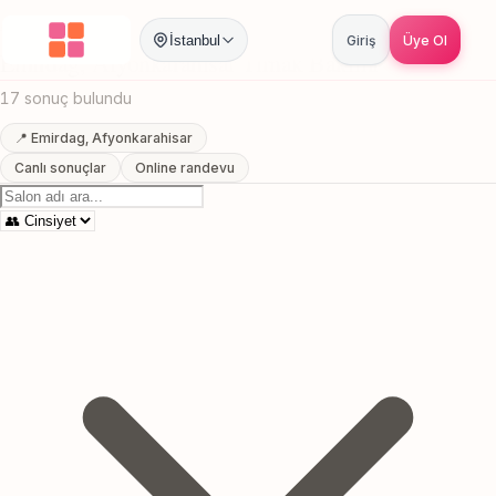
Anasayfa
/
Afyonkarahisar
/
Emirdag
/
Tirnak Bakimi
İstanbul
Giriş
Üye Ol
Emirdag, Afyonkarahisar Tirnak Bakimi
17 sonuç bulundu
📍 Emirdag, Afyonkarahisar
Canlı sonuçlar
Online randevu