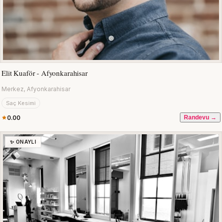
Elit Kuaför - Afyonkarahisar
Merkez, Afyonkarahisar
Saç Kesimi
0.00
Randevu →
✨ ONAYLI