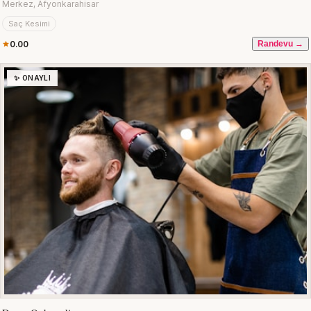
Merkez, Afyonkarahisar
Saç Kesimi
0.00
Randevu →
✨ ONAYLI