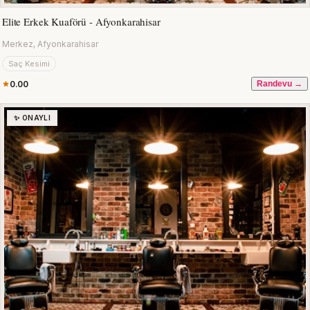
Elite Erkek Kuaförü - Afyonkarahisar
Merkez, Afyonkarahisar
Saç Kesimi
0.00
Randevu →
✨ ONAYLI