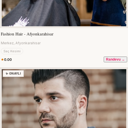
Fashion Hair - Afyonkarahisar
Merkez, Afyonkarahisar
Saç Kesimi
0.00
Randevu →
✨ ONAYLI