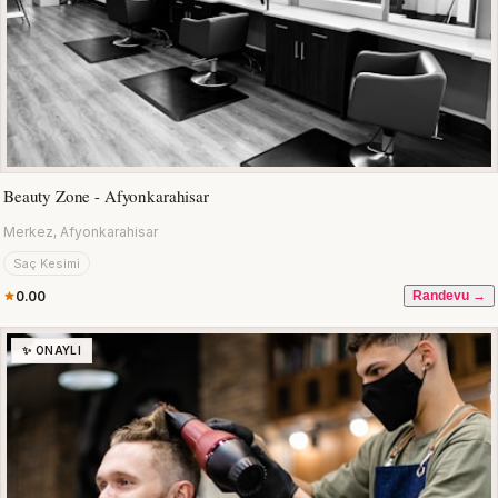
Beauty Zone - Afyonkarahisar
Merkez, Afyonkarahisar
Saç Kesimi
0.00
Randevu →
✨ ONAYLI