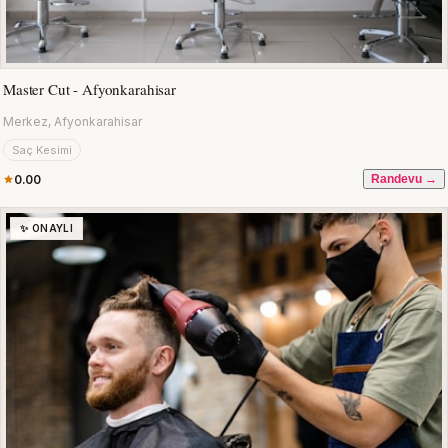
Master Cut - Afyonkarahisar
Merkez, Afyonkarahisar
Saç Kesimi
0.00
Randevu →
✨ ONAYLI