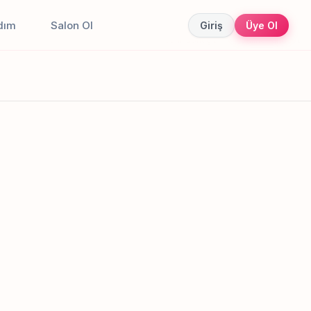
dım
Salon Ol
Giriş
Üye Ol
Canlı sonuçlar
Online randevu