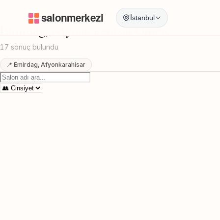
Anasayfa
/
Afyonkarahisar
/
Emirdag
/
Ombre
İstanbul
Emirdag, Afyonkarahisar Ombre
17 sonuç bulundu
📍 Emirdag, Afyonkarahisar