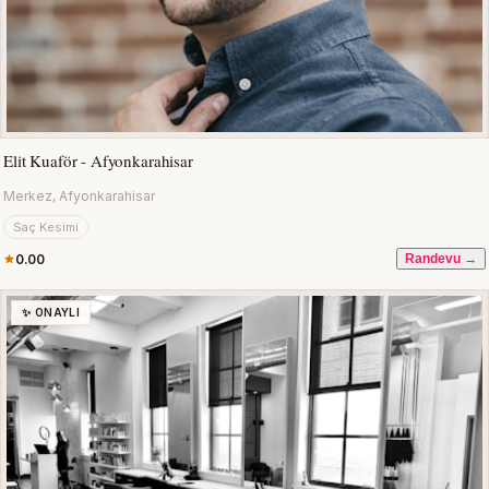
Elit Kuaför - Afyonkarahisar
Merkez, Afyonkarahisar
Saç Kesimi
0.00
Randevu →
✨ ONAYLI