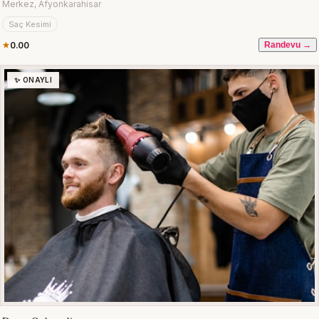
Merkez, Afyonkarahisar
Saç Kesimi
0.00
Randevu →
✨ ONAYLI