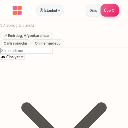
Anasayfa
/
Afyonkarahisar
/
Emirdag
/
Masaj Salonu
İstanbul
Giriş
Üye Ol
Emirdag, Afyonkarahisar Masaj Salonu
17 sonuç bulundu
📍 Emirdag, Afyonkarahisar
Canlı sonuçlar
Online randevu