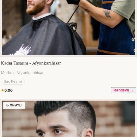
Kadın Tasarım - Afyonkarahisar
Merkez, Afyonkarahisar
Saç Kesimi
0.00
Randevu →
✨ ONAYLI