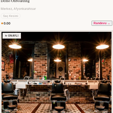
Demo Onboarding
Merkez, Afyonkarahisar
Saç Kesimi
0.00
Randevu →
✨ ONAYLI