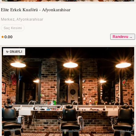
Elite Erkek Kuaförü - Afyonkarahisar
Merkez, Afyonkarahisar
Saç Kesimi
0.00
Randevu →
✨ ONAYLI