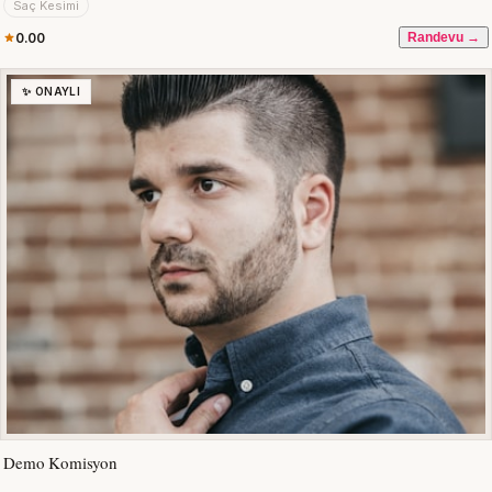
Saç Kesimi
0.00
Randevu →
✨ ONAYLI
Demo Komisyon