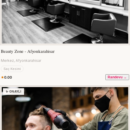
Beauty Zone - Afyonkarahisar
Merkez, Afyonkarahisar
Saç Kesimi
0.00
Randevu →
✨ ONAYLI