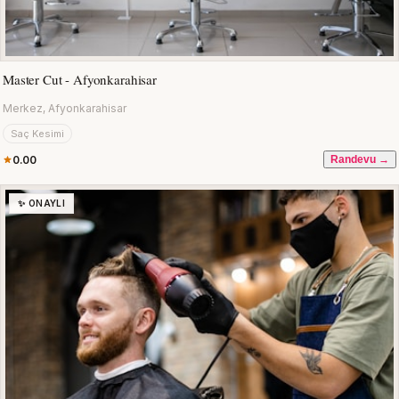
Master Cut - Afyonkarahisar
Merkez, Afyonkarahisar
Saç Kesimi
0.00
Randevu →
✨ ONAYLI