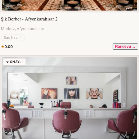
Şık Berber - Afyonkarahisar 2
Merkez, Afyonkarahisar
Saç Kesimi
0.00
Randevu →
✨ ONAYLI