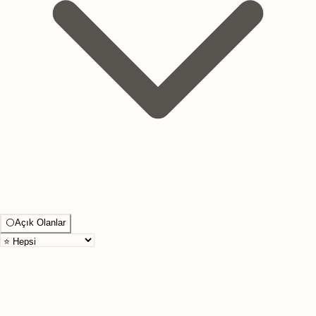
⚪
Açık Olanlar