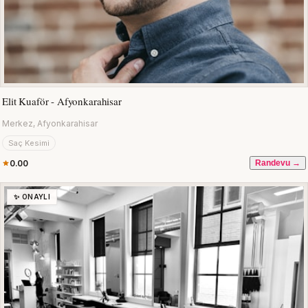
Elit Kuaför - Afyonkarahisar
Merkez, Afyonkarahisar
Saç Kesimi
0.00
Randevu →
✨ ONAYLI