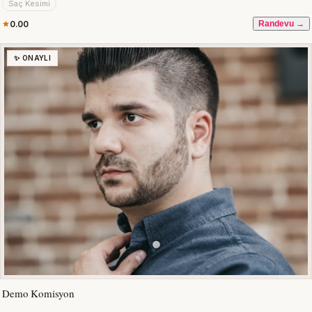
Saç Kesimi
0.00
Randevu →
✨ ONAYLI
Demo Komisyon