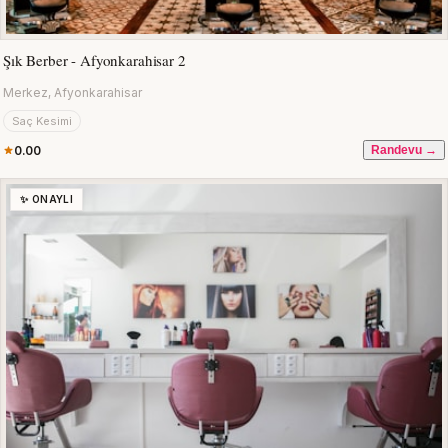
Şık Berber - Afyonkarahisar 2
Merkez, Afyonkarahisar
Saç Kesimi
0.00
Randevu →
✨ ONAYLI