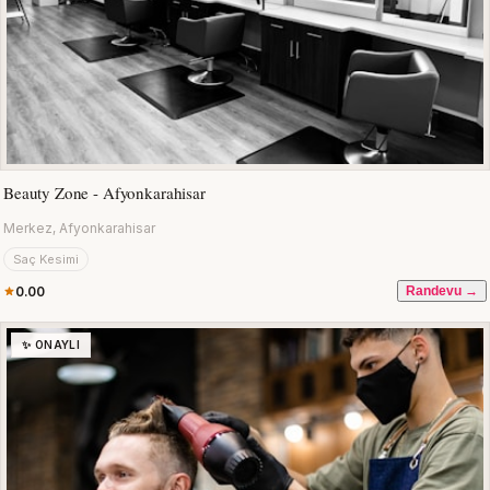
Beauty Zone - Afyonkarahisar
Merkez, Afyonkarahisar
Saç Kesimi
0.00
Randevu →
✨ ONAYLI