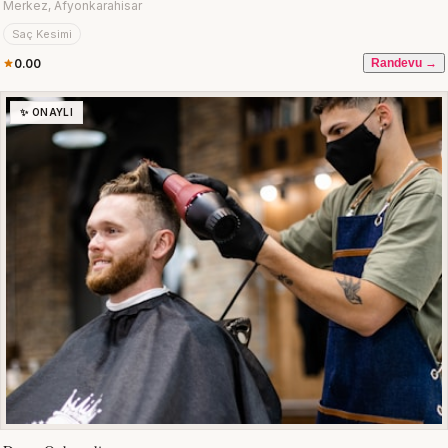
Merkez, Afyonkarahisar
Saç Kesimi
0.00
Randevu →
✨ ONAYLI