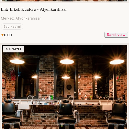
Elite Erkek Kuaförü - Afyonkarahisar
Merkez, Afyonkarahisar
Saç Kesimi
0.00
Randevu →
✨ ONAYLI