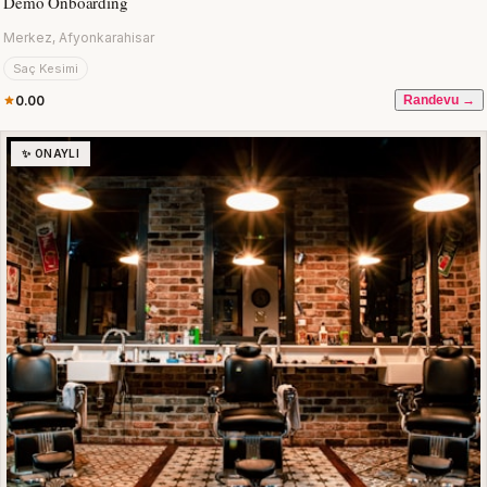
Demo Onboarding
Merkez, Afyonkarahisar
Saç Kesimi
0.00
Randevu →
✨ ONAYLI