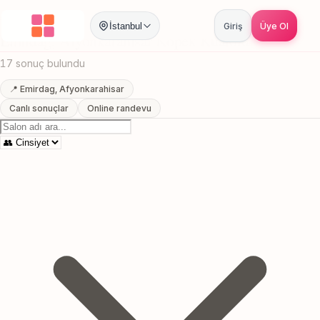
Anasayfa
/
Afyonkarahisar
/
Emirdag
/
Kopek Kuaforu
İstanbul
Giriş
Üye Ol
Emirdag, Afyonkarahisar Kopek Kuaforu
17 sonuç bulundu
📍 Emirdag, Afyonkarahisar
Canlı sonuçlar
Online randevu