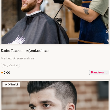
Kadın Tasarım - Afyonkarahisar
Merkez, Afyonkarahisar
Saç Kesimi
0.00
Randevu →
✨ ONAYLI