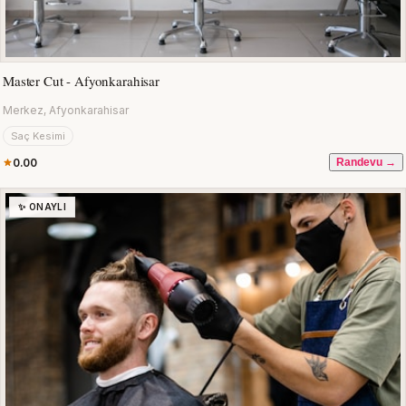
Master Cut - Afyonkarahisar
Merkez, Afyonkarahisar
Saç Kesimi
0.00
Randevu →
✨ ONAYLI