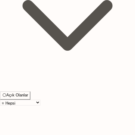
⚪
Açık Olanlar