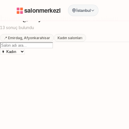
Anasayfa
/
Afyonkarahisar
/
Emirdag
/
Kas Konturu
İstanbul
Emirdag, Afyonkarahisar Kas Konturu
13 sonuç bulundu
📍 Emirdag, Afyonkarahisar
Kadın salonları