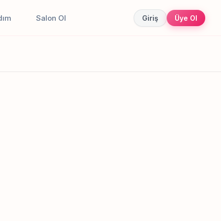
dım
Salon Ol
Giriş
Üye Ol
Canlı sonuçlar
Online randevu