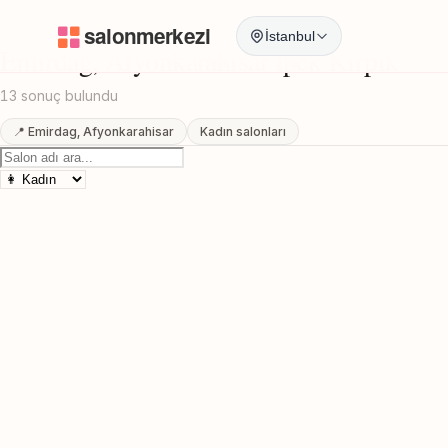
Anasayfa
/
Afyonkarahisar
/
Emirdag
/
Ipek Kirpik
İstanbul
Emirdag, Afyonkarahisar Ipek Kirpik
13 sonuç bulundu
📍 Emirdag, Afyonkarahisar
Kadın salonları