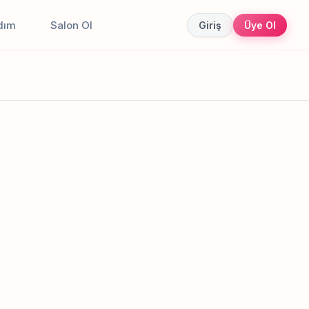
dım
Salon Ol
Giriş
Üye Ol
Canlı sonuçlar
Online randevu