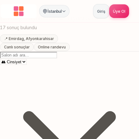
Anasayfa
/
Afyonkarahisar
/
Emirdag
/
Hydrafacial
İstanbul
Giriş
Üye Ol
Emirdag, Afyonkarahisar Hydrafacial
17 sonuç bulundu
📍 Emirdag, Afyonkarahisar
Canlı sonuçlar
Online randevu