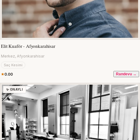
Elit Kuaför - Afyonkarahisar
Merkez, Afyonkarahisar
Saç Kesimi
0.00
Randevu →
✨ ONAYLI