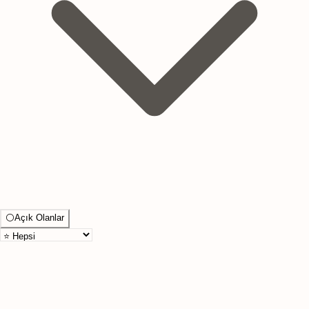
⚪
Açık Olanlar