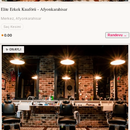
Elite Erkek Kuaförü - Afyonkarahisar
Merkez, Afyonkarahisar
Saç Kesimi
0.00
Randevu →
✨ ONAYLI