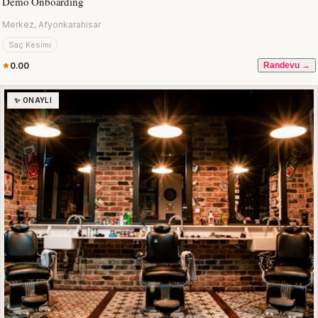
Demo Onboarding
Merkez, Afyonkarahisar
Saç Kesimi
0.00
Randevu →
✨ ONAYLI