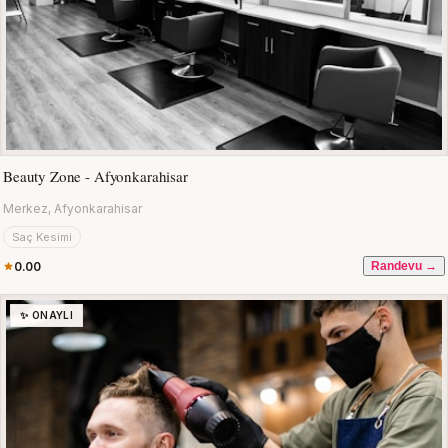
Beauty Zone - Afyonkarahisar
Merkez, Afyonkarahisar
Saç Kesimi
0.00
Randevu →
✨ ONAYLI