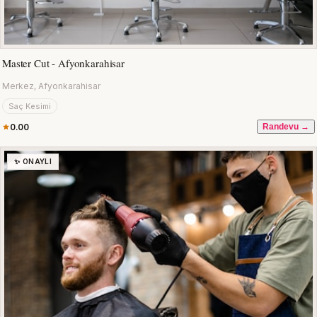
Master Cut - Afyonkarahisar
Merkez, Afyonkarahisar
Saç Kesimi
0.00
Randevu →
✨ ONAYLI