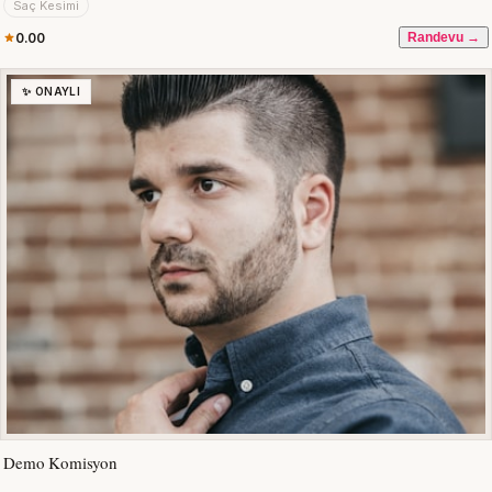
Saç Kesimi
0.00
Randevu →
✨ ONAYLI
Demo Komisyon