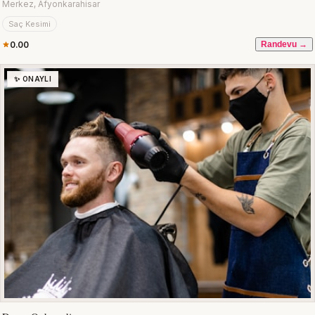
Merkez, Afyonkarahisar
Saç Kesimi
0.00
Randevu →
✨ ONAYLI