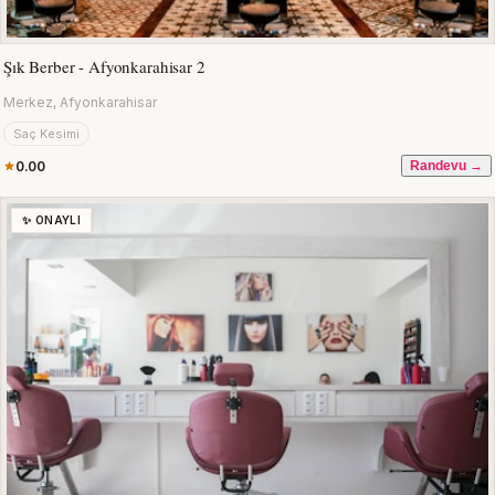
Şık Berber - Afyonkarahisar 2
Merkez, Afyonkarahisar
Saç Kesimi
0.00
Randevu →
✨ ONAYLI