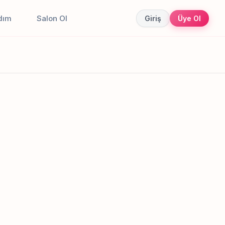
dım
Salon Ol
Giriş
Üye Ol
Canlı sonuçlar
Online randevu