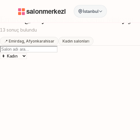
Anasayfa
/
Afyonkarahisar
/
Emirdag
/
Gelin Makyajı
İstanbul
Emirdag, Afyonkarahisar Gelin Makyajı
13 sonuç bulundu
📍 Emirdag, Afyonkarahisar
Kadın salonları