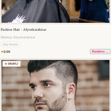
Fashion Hair - Afyonkarahisar
Merkez, Afyonkarahisar
Saç Kesimi
0.00
Randevu →
✨ ONAYLI