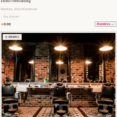
Demo Onboarding
Merkez, Afyonkarahisar
Saç Kesimi
0.00
Randevu →
✨ ONAYLI