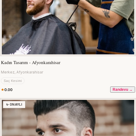
Kadın Tasarım - Afyonkarahisar
Merkez, Afyonkarahisar
Saç Kesimi
0.00
Randevu →
✨ ONAYLI