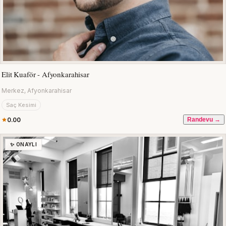
Elit Kuaför - Afyonkarahisar
Merkez, Afyonkarahisar
Saç Kesimi
0.00
Randevu →
✨ ONAYLI