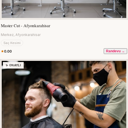
Master Cut - Afyonkarahisar
Merkez, Afyonkarahisar
Saç Kesimi
0.00
Randevu →
✨ ONAYLI