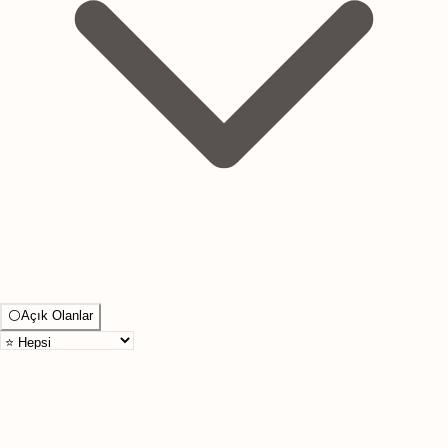
⚪
Açık Olanlar