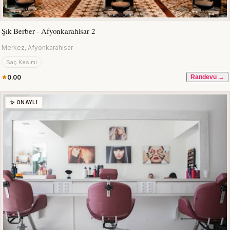
Şık Berber - Afyonkarahisar 2
Merkez, Afyonkarahisar
Saç Kesimi
0.00
Randevu →
✨ ONAYLI