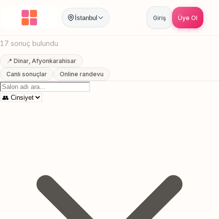
Anasayfa
/
Afyonkarahisar
/
Dinar
/
En Yakin Berber
İstanbul
Giriş
Üye Ol
Dinar, Afyonkarahisar En Yakin Berber
17 sonuç bulundu
📍 Dinar, Afyonkarahisar
Canlı sonuçlar
Online randevu