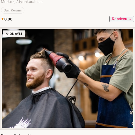
Merkez, Afyonkarahisar
Saç Kesimi
0.00
Randevu →
✨ ONAYLI