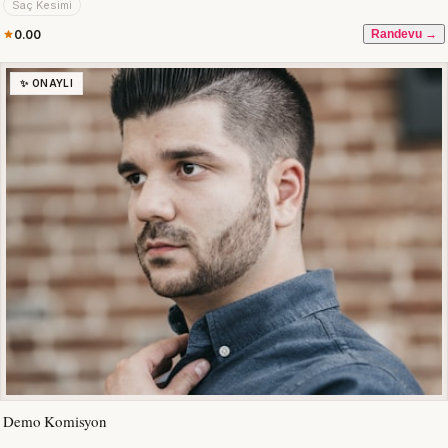
Saç Kesimi
0.00
Randevu →
✨ ONAYLI
Demo Komisyon