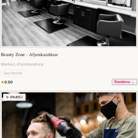
Beauty Zone - Afyonkarahisar
Merkez, Afyonkarahisar
Saç Kesimi
0.00
Randevu →
✨ ONAYLI