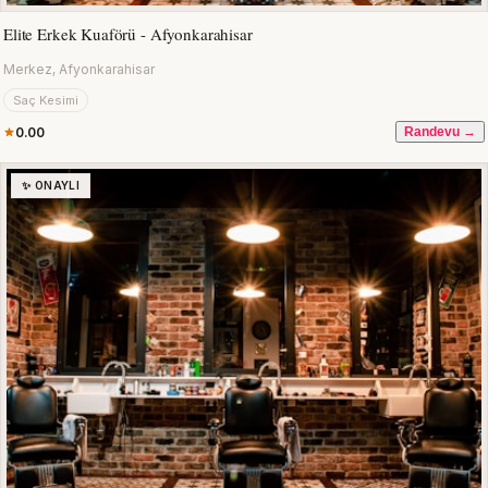
Elite Erkek Kuaförü - Afyonkarahisar
Merkez, Afyonkarahisar
Saç Kesimi
0.00
Randevu →
✨ ONAYLI