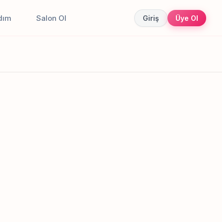
dım
Salon Ol
Giriş
Üye Ol
Canlı sonuçlar
Online randevu