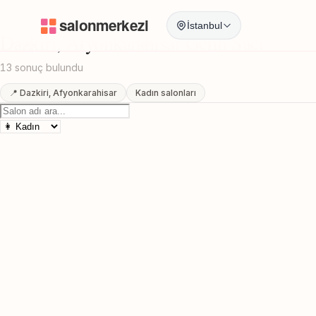
Anasayfa
/
Afyonkarahisar
/
Dazkiri
/
Gelin Saci
İstanbul
Dazkiri, Afyonkarahisar Gelin Saci
13 sonuç bulundu
📍 Dazkiri, Afyonkarahisar
Kadın salonları