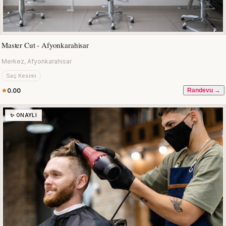
Master Cut - Afyonkarahisar
Merkez, Afyonkarahisar
Saç Kesimi
0.00
Randevu →
✨ ONAYLI