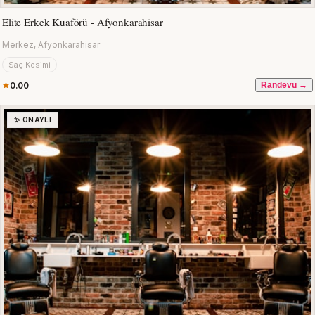
Elite Erkek Kuaförü - Afyonkarahisar
Merkez, Afyonkarahisar
Saç Kesimi
0.00
Randevu →
✨ ONAYLI