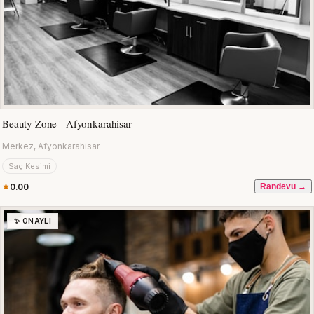
Beauty Zone - Afyonkarahisar
Merkez, Afyonkarahisar
Saç Kesimi
0.00
Randevu →
✨ ONAYLI