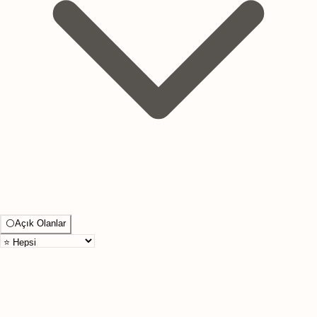
⚪
Açık Olanlar