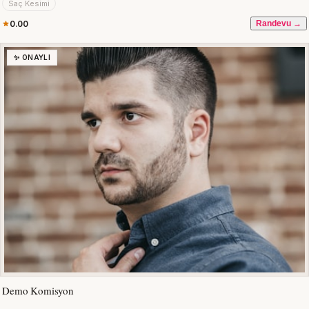
Saç Kesimi
0.00
Randevu →
✨ ONAYLI
Demo Komisyon