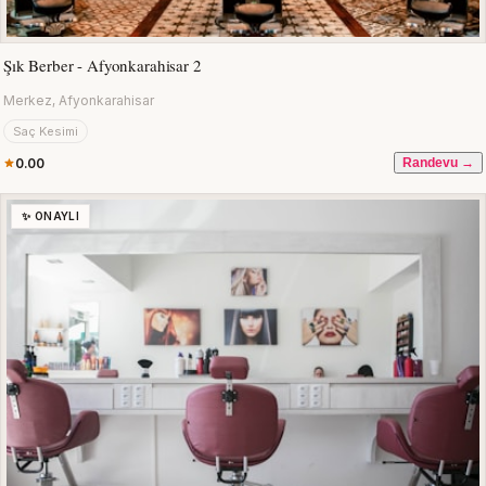
Şık Berber - Afyonkarahisar 2
Merkez, Afyonkarahisar
Saç Kesimi
0.00
Randevu →
✨ ONAYLI