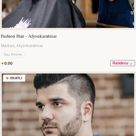
Fashion Hair - Afyonkarahisar
Merkez, Afyonkarahisar
Saç Kesimi
0.00
Randevu →
✨ ONAYLI