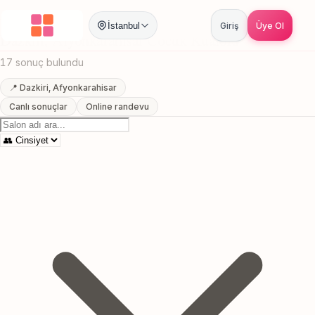
Anasayfa
/
Afyonkarahisar
/
Dazkiri
/
Cocuk Kuaforu
İstanbul
Giriş
Üye Ol
Dazkiri, Afyonkarahisar Cocuk Kuaforu
17 sonuç bulundu
📍 Dazkiri, Afyonkarahisar
Canlı sonuçlar
Online randevu