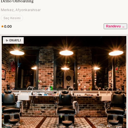
Demo Onboarding
Merkez, Afyonkarahisar
Saç Kesimi
0.00
Randevu →
✨ ONAYLI