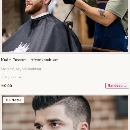
Kadın Tasarım - Afyonkarahisar
Merkez, Afyonkarahisar
Saç Kesimi
0.00
Randevu →
✨ ONAYLI