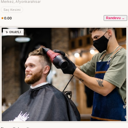
Merkez, Afyonkarahisar
Saç Kesimi
0.00
Randevu →
✨ ONAYLI