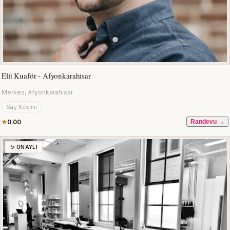
Elit Kuaför - Afyonkarahisar
Merkez, Afyonkarahisar
Saç Kesimi
0.00
Randevu →
✨ ONAYLI