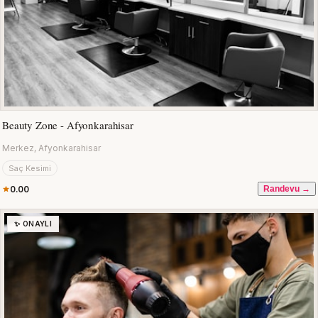
Beauty Zone - Afyonkarahisar
Merkez, Afyonkarahisar
Saç Kesimi
0.00
Randevu →
✨ ONAYLI