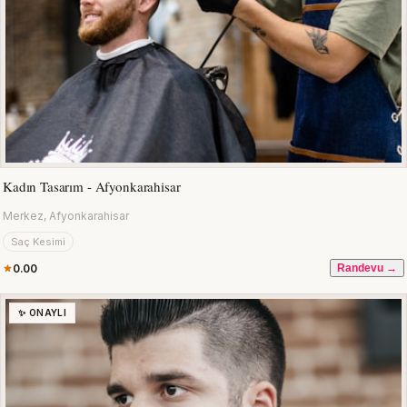
Kadın Tasarım - Afyonkarahisar
Merkez, Afyonkarahisar
Saç Kesimi
0.00
Randevu →
✨ ONAYLI