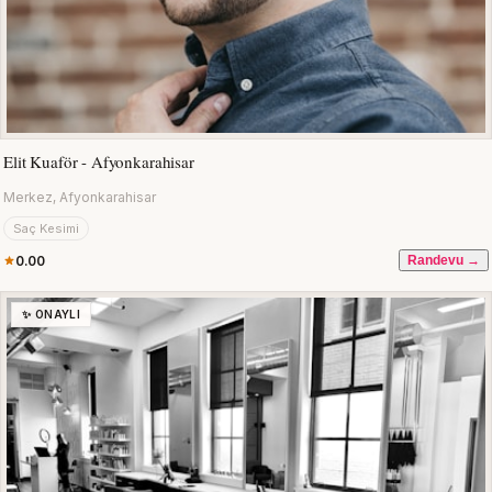
Elit Kuaför - Afyonkarahisar
Merkez, Afyonkarahisar
Saç Kesimi
0.00
Randevu →
✨ ONAYLI