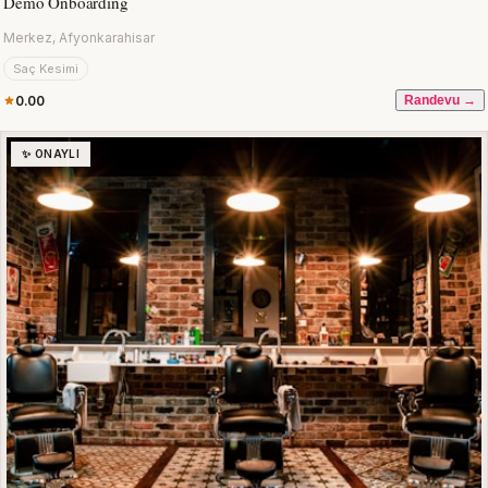
Demo Onboarding
Merkez, Afyonkarahisar
Saç Kesimi
0.00
Randevu →
✨ ONAYLI