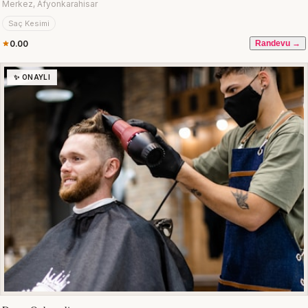
Merkez, Afyonkarahisar
Saç Kesimi
0.00
Randevu →
✨ ONAYLI