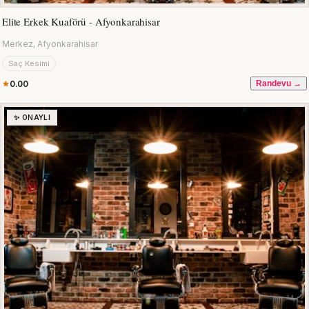
Elite Erkek Kuaförü - Afyonkarahisar
Merkez, Afyonkarahisar
Saç Kesimi
0.00
Randevu →
✨ ONAYLI