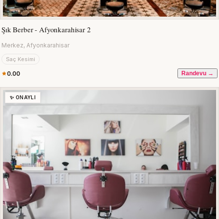
Şık Berber - Afyonkarahisar 2
Merkez, Afyonkarahisar
Saç Kesimi
0.00
Randevu →
✨ ONAYLI