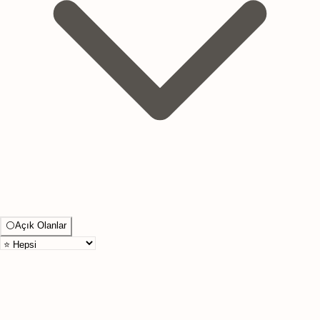
⚪
Açık Olanlar