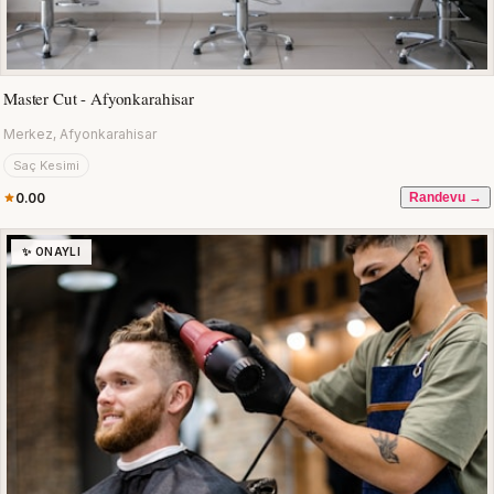
Master Cut - Afyonkarahisar
Merkez, Afyonkarahisar
Saç Kesimi
0.00
Randevu →
✨ ONAYLI