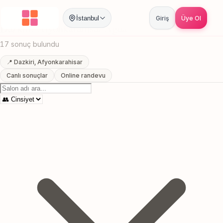
Anasayfa
/
Afyonkarahisar
/
Dazkiri
/
Agda
İstanbul
Giriş
Üye Ol
Dazkiri, Afyonkarahisar Agda
17 sonuç bulundu
📍 Dazkiri, Afyonkarahisar
Canlı sonuçlar
Online randevu