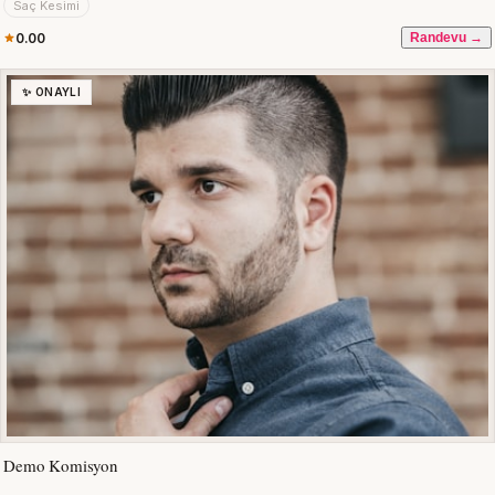
Saç Kesimi
0.00
Randevu →
✨ ONAYLI
Demo Komisyon