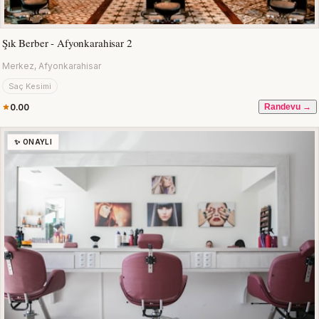
Şık Berber - Afyonkarahisar 2
Merkez, Afyonkarahisar
Saç Kesimi
0.00
Randevu →
✨ ONAYLI