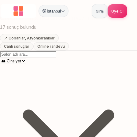
Anasayfa
/
Afyonkarahisar
/
Cobanlar
/
Protez Tirnak
İstanbul
Giriş
Üye Ol
Cobanlar, Afyonkarahisar Protez Tirnak
17 sonuç bulundu
📍 Cobanlar, Afyonkarahisar
Canlı sonuçlar
Online randevu