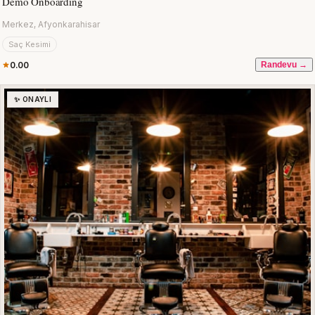
Demo Onboarding
Merkez, Afyonkarahisar
Saç Kesimi
0.00
Randevu →
✨ ONAYLI