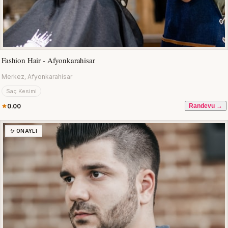
Fashion Hair - Afyonkarahisar
Merkez, Afyonkarahisar
Saç Kesimi
0.00
Randevu →
✨ ONAYLI