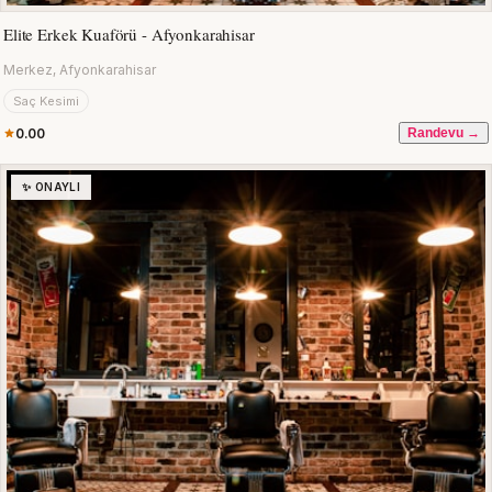
Elite Erkek Kuaförü - Afyonkarahisar
Merkez, Afyonkarahisar
Saç Kesimi
0.00
Randevu →
✨ ONAYLI