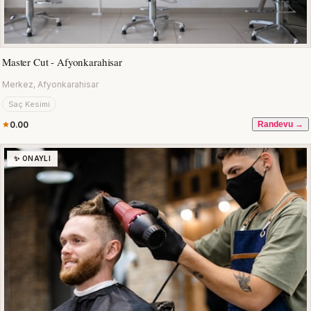
Master Cut - Afyonkarahisar
Merkez, Afyonkarahisar
Saç Kesimi
0.00
Randevu →
✨ ONAYLI