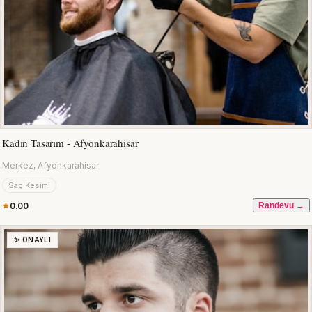
Kadın Tasarım - Afyonkarahisar
Merkez, Afyonkarahisar
Saç Kesimi
0.00
Randevu →
✨ ONAYLI