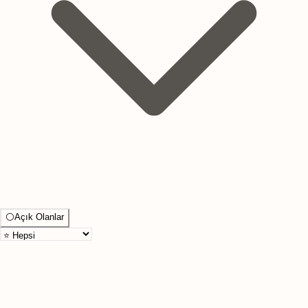
⚪
Açık Olanlar