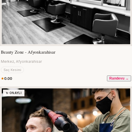
Beauty Zone - Afyonkarahisar
Merkez, Afyonkarahisar
Saç Kesimi
0.00
Randevu →
✨ ONAYLI