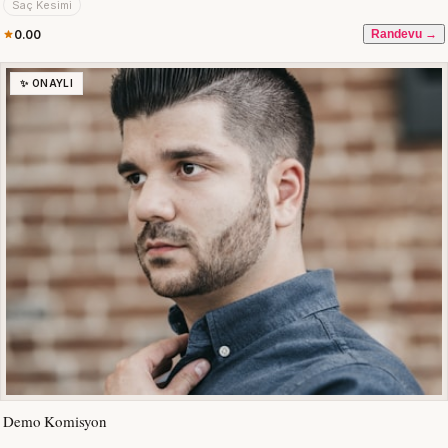
Saç Kesimi
0.00
Randevu →
✨ ONAYLI
Demo Komisyon