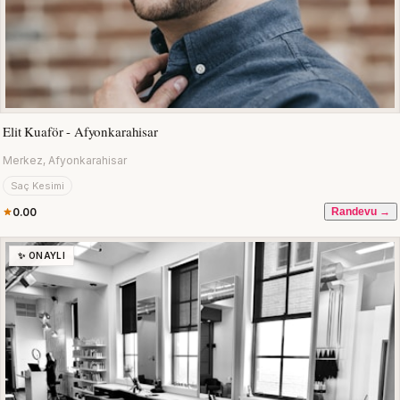
Elit Kuaför - Afyonkarahisar
Merkez, Afyonkarahisar
Saç Kesimi
0.00
Randevu →
✨ ONAYLI