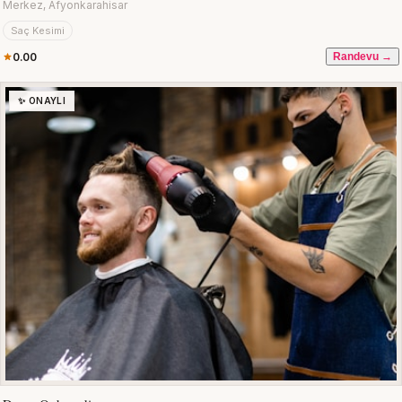
Merkez, Afyonkarahisar
Saç Kesimi
0.00
Randevu →
✨ ONAYLI