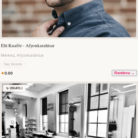
Elit Kuaför - Afyonkarahisar
Merkez, Afyonkarahisar
Saç Kesimi
0.00
Randevu →
✨ ONAYLI