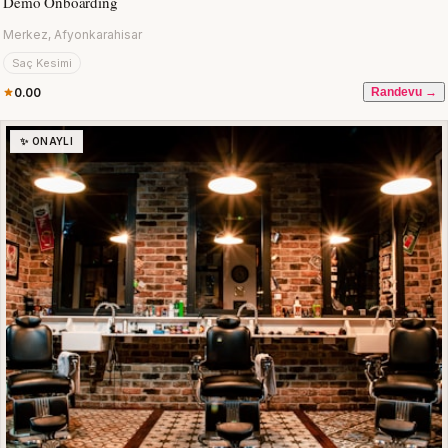
Demo Onboarding
Merkez, Afyonkarahisar
Saç Kesimi
0.00
Randevu →
✨ ONAYLI