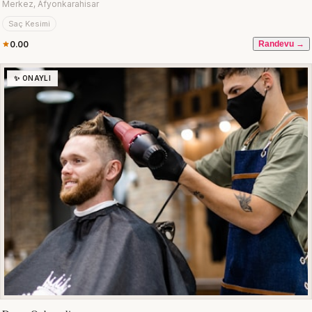
Merkez, Afyonkarahisar
Saç Kesimi
0.00
Randevu →
✨ ONAYLI