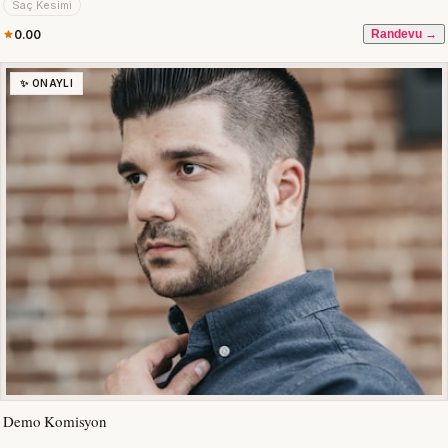
Saç Kesimi
0.00
Randevu →
✨ ONAYLI
Demo Komisyon