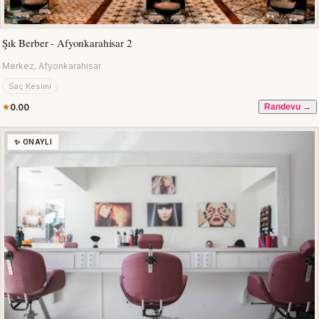
Şık Berber - Afyonkarahisar 2
Merkez, Afyonkarahisar
Saç Kesimi
0.00
Randevu →
✨ ONAYLI