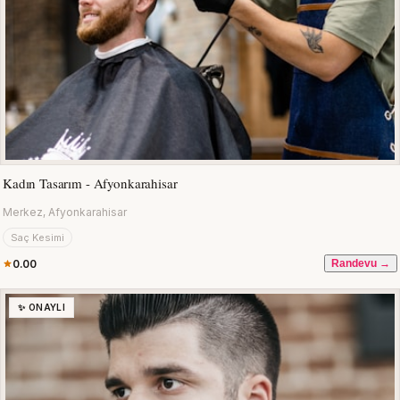
Kadın Tasarım - Afyonkarahisar
Merkez, Afyonkarahisar
Saç Kesimi
0.00
Randevu →
✨ ONAYLI