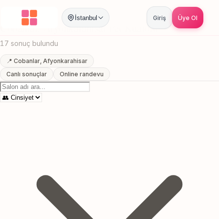
Anasayfa
/
Afyonkarahisar
/
Cobanlar
/
Pet Kuaforu
İstanbul
Giriş
Üye Ol
Cobanlar, Afyonkarahisar Pet Kuaforu
17 sonuç bulundu
📍 Cobanlar, Afyonkarahisar
Canlı sonuçlar
Online randevu