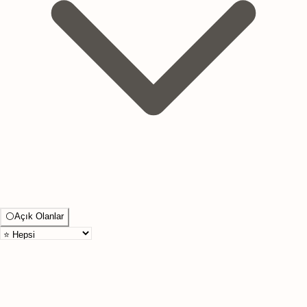
⚪
Açık Olanlar