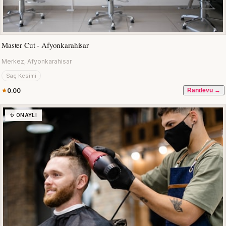
Master Cut - Afyonkarahisar
Merkez, Afyonkarahisar
Saç Kesimi
0.00
Randevu →
✨ ONAYLI