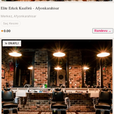
Elite Erkek Kuaförü - Afyonkarahisar
Merkez, Afyonkarahisar
Saç Kesimi
0.00
Randevu →
✨ ONAYLI