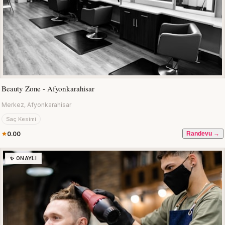
Beauty Zone - Afyonkarahisar
Merkez, Afyonkarahisar
Saç Kesimi
0.00
Randevu →
✨ ONAYLI