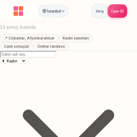
Anasayfa
/
Afyonkarahisar
/
Cobanlar
/
Microblading
İstanbul
Giriş
Üye Ol
Cobanlar, Afyonkarahisar Microblading
13 sonuç bulundu
📍 Cobanlar, Afyonkarahisar
Kadın salonları
Canlı sonuçlar
Online randevu