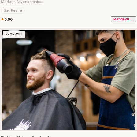
Merkez, Afyonkarahisar
Saç Kesimi
0.00
Randevu →
✨ ONAYLI