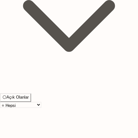
⚪
Açık Olanlar