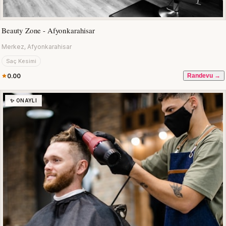
Beauty Zone - Afyonkarahisar
Merkez, Afyonkarahisar
Saç Kesimi
0.00
Randevu →
✨ ONAYLI