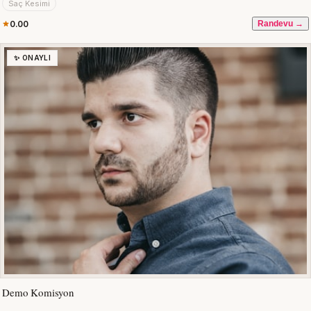
Saç Kesimi
0.00
Randevu →
✨ ONAYLI
Demo Komisyon