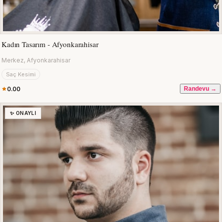
Kadın Tasarım - Afyonkarahisar
Merkez, Afyonkarahisar
Saç Kesimi
0.00
Randevu →
✨ ONAYLI