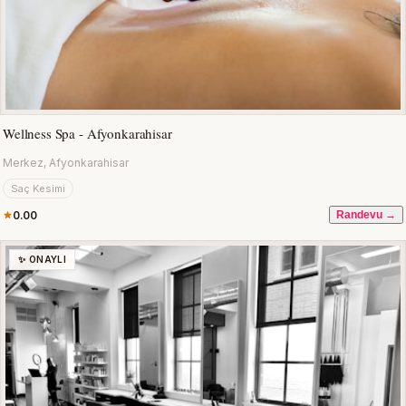
Wellness Spa - Afyonkarahisar
Merkez, Afyonkarahisar
Saç Kesimi
0.00
Randevu →
✨ ONAYLI