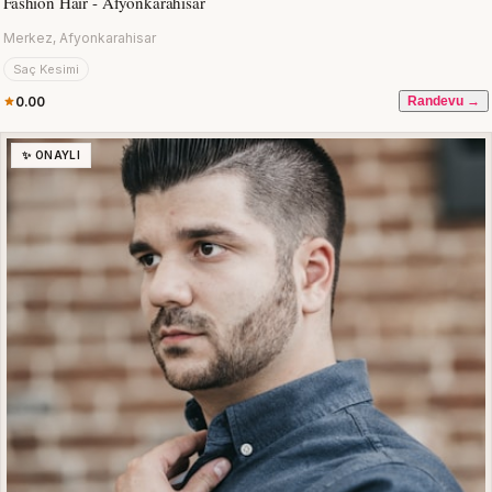
Fashion Hair - Afyonkarahisar
Merkez, Afyonkarahisar
Saç Kesimi
0.00
Randevu →
✨ ONAYLI