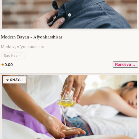
Modern Bayan - Afyonkarahisar
Merkez, Afyonkarahisar
Saç Kesimi
0.00
Randevu →
✨ ONAYLI