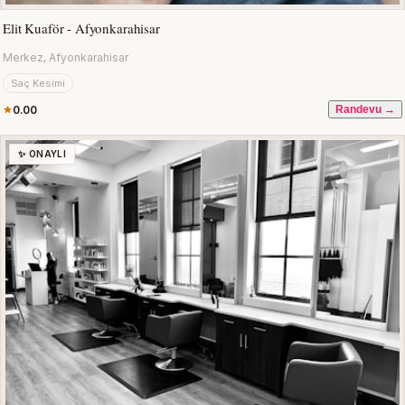
Elit Kuaför - Afyonkarahisar
Merkez, Afyonkarahisar
Saç Kesimi
0.00
Randevu →
✨ ONAYLI