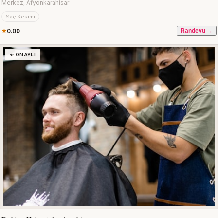
Merkez, Afyonkarahisar
Saç Kesimi
0.00
Randevu →
✨ ONAYLI