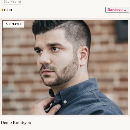
Saç Kesimi
0.00
Randevu →
✨ ONAYLI
Demo Komisyon