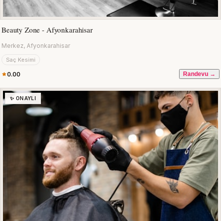
Beauty Zone - Afyonkarahisar
Merkez, Afyonkarahisar
Saç Kesimi
0.00
Randevu →
✨ ONAYLI