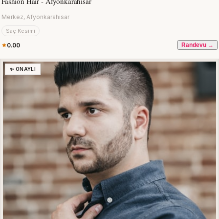
Fashion Hair - Afyonkarahisar
Merkez, Afyonkarahisar
Saç Kesimi
0.00
Randevu →
✨ ONAYLI