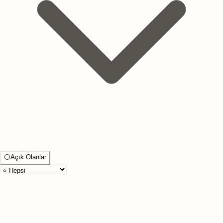
⚪
Açık Olanlar