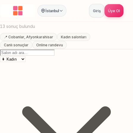
Anasayfa
/
Afyonkarahisar
/
Cobanlar
/
Gelin Makyajı
İstanbul
Giriş
Üye Ol
Cobanlar, Afyonkarahisar Gelin Makyajı
13 sonuç bulundu
📍 Cobanlar, Afyonkarahisar
Kadın salonları
Canlı sonuçlar
Online randevu