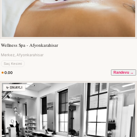
Wellness Spa - Afyonkarahisar
Merkez, Afyonkarahisar
Saç Kesimi
0.00
Randevu →
✨ ONAYLI