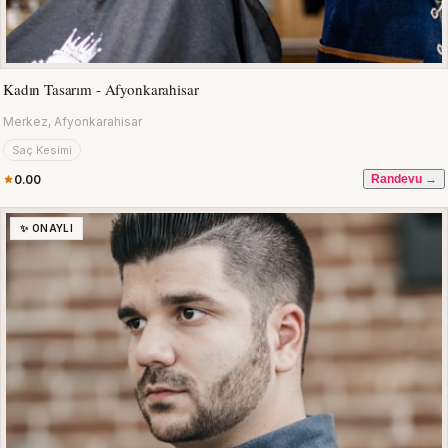
Kadın Tasarım - Afyonkarahisar
Merkez, Afyonkarahisar
Saç Kesimi
0.00
Randevu →
✨ ONAYLI