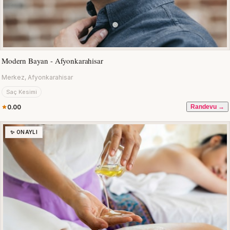
Modern Bayan - Afyonkarahisar
Merkez, Afyonkarahisar
Saç Kesimi
0.00
Randevu →
✨ ONAYLI