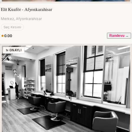
Elit Kuaför - Afyonkarahisar
Merkez, Afyonkarahisar
Saç Kesimi
0.00
Randevu →
✨ ONAYLI